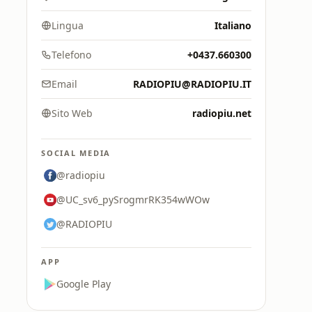
Lingua
Italiano
Telefono
+0437.660300
Email
RADIOPIU@RADIOPIU.IT
Sito Web
radiopiu.net
SOCIAL MEDIA
@radiopiu
@UC_sv6_pySrogmrRK354wWOw
@RADIOPIU
APP
Google Play