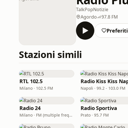
Talk
Pop
Notizie
Agordo
97.8 FM
Preferiti
Stazioni simili
RTL 102.5
Milano · 102.5 FM
Napoli · 99.2 - 103.0 FM
Radio 24
Radio Sportiva
Milano · FM (multiple frequencies nationwide), DAB, Satellite
Prato · 95.7 FM