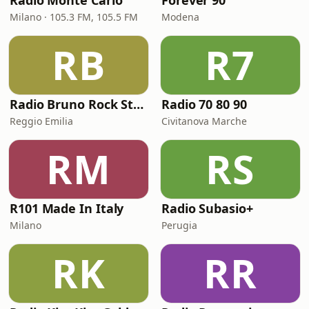
Radio Monte Carlo
Forever 90
Milano · 105.3 FM, 105.5 FM
Modena
RB
R7
Radio Bruno Rock Station
Radio 70 80 90
Reggio Emilia
Civitanova Marche
RM
RS
R101 Made In Italy
Radio Subasio+
Milano
Perugia
RK
RR