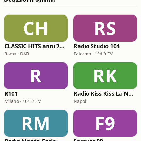
CH
RS
CLASSIC HITS anni 70 80 90
Radio Studio 104
Roma · DAB
Palermo · 104.0 FM
R
RK
R101
Radio Kiss Kiss La Notte Vola
Milano · 101.2 FM
Napoli
RM
F9