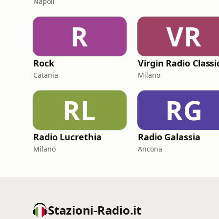
Napoli
R
VR
Rock
Catania
Milano
RL
RG
Radio Lucrethia
Radio Galassia
Milano
Ancona
Stazioni-Radio.it