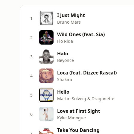
I Just Might
1
Bruno Mars
Wild Ones (feat. Sia)
2
Flo Rida
Halo
3
Beyoncé
Loca (feat. Dizzee Rascal)
4
Shakira
Hello
5
Martin Solveig & Dragonette
Love at First Sight
6
Kylie Minogue
Take You Dancing
7