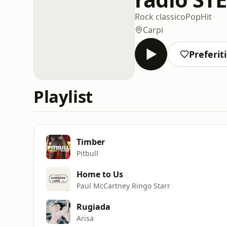
Rock classico
Pop
Hit
Carpi
Preferiti
Playlist
Timber
Pitbull
Home to Us
Paul McCartney Ringo Starr
Rugiada
Arisa