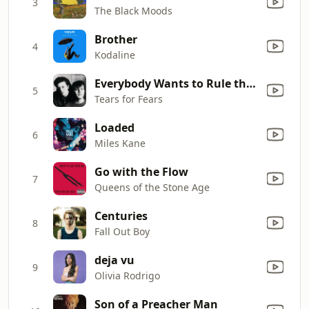
3
The Black Moods
Brother
4
Kodaline
Everybody Wants to Rule the World
5
Tears for Fears
Loaded
6
Miles Kane
Go with the Flow
7
Queens of the Stone Age
Centuries
8
Fall Out Boy
deja vu
9
Olivia Rodrigo
Son of a Preacher Man