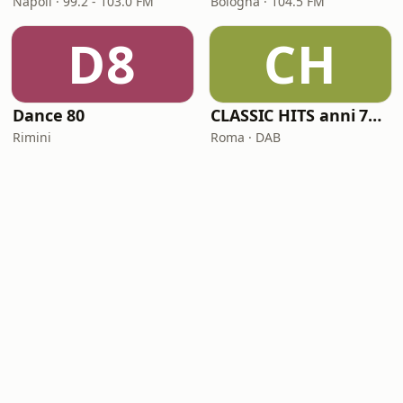
Napoli · 99.2 - 103.0 FM
Bologna · 104.5 FM
D8
CH
Dance 80
CLASSIC HITS anni 70 80 90
Rimini
Roma · DAB