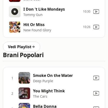
I Don 't Like Mondays
10:30
Tommy Gun
Hit Or Miss
10:26
New Found Glory
Vedi Playlist
Brani Popolari
Smoke On the Water
1
Deep Purple
You Might Think
2
The Cars
Bella Donna