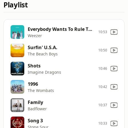
Playlist
Everybody Wants To Rule The World
10:53
Weezer
Surfin' U.S.A.
10:50
The Beach Boys
Shots
10:46
Imagine Dragons
1996
10:42
The Wombats
Family
10:37
Badflower
Song 3
10:33
Stone Sour