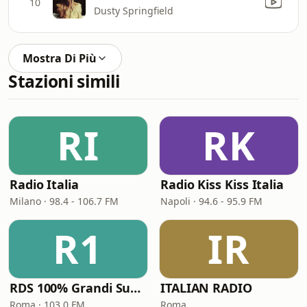
10
Dusty Springfield
Mostra Di Più
Stazioni simili
RI
RK
Radio Italia
Radio Kiss Kiss Italia
Milano · 98.4 - 106.7 FM
Napoli · 94.6 - 95.9 FM
R1
IR
RDS 100% Grandi Successi
ITALIAN RADIO
Roma · 103.0 FM
Roma