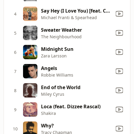
Say Hey (I Love You) [feat. Cherine Anderson]
4
Michael Franti & Spearhead
Sweater Weather
5
The Neighbourhood
Midnight Sun
6
Zara Larsson
Angels
7
Robbie Williams
End of the World
8
Miley Cyrus
Loca (feat. Dizzee Rascal)
9
Shakira
Why?
10
Tracy Chapman