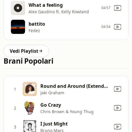
What a feeling
04:57
Alex Gaudino ft. Kelly Rowland
battito
04:54
Fedez
Vedi Playlist
Brani Popolari
Round and Around (Extended Version)
1
Jaki Graham
Go Crazy
2
Chris Brown & Young Thug
I Just Might
3
Bruno Mars