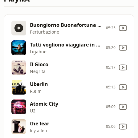
Buongiorno Buonafortuna (feat. Dente)
05:25
Perturbazione
Tutti vogliono viaggiare in prima
05:20
Ligabue
Il Gioco
05:17
Negrita
Uberlin
05:13
R.e.m
Atomic City
05:09
U2
the fear
05:06
lily allen