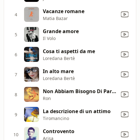
Vacanze romane
4
Matia Bazar
Grande amore
5
Il Volo
Cosa ti aspetti da me
6
Loredana Bertè
In alto mare
7
Loredana Bertè
Non Abbiam Bisogno Di Parole
8
Ron
La descrizione di un attimo
9
Tiromancino
Controvento
10
Arisa