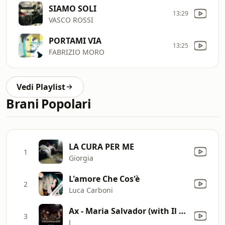
SIAMO SOLI
13:29
VASCO ROSSI
PORTAMI VIA
13:25
FABRIZIO MORO
Vedi Playlist
Brani Popolari
LA CURA PER ME
1
Giorgia
L'amore Che Cos'è
2
Luca Carboni
Ax - Maria Salvador (with Il Cile)
3
J