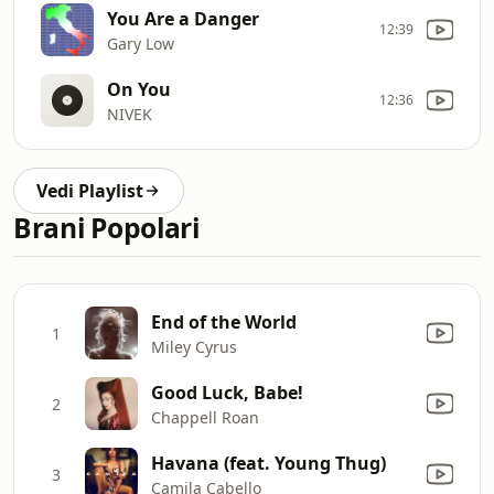
You Are a Danger
12:39
Gary Low
On You
12:36
NIVEK
Vedi Playlist
Brani Popolari
End of the World
1
Miley Cyrus
Good Luck, Babe!
2
Chappell Roan
Havana (feat. Young Thug)
3
Camila Cabello