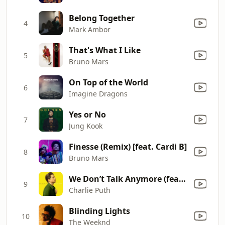
Belong Together
4
Mark Ambor
That's What I Like
5
Bruno Mars
On Top of the World
6
Imagine Dragons
Yes or No
7
Jung Kook
Finesse (Remix) [feat. Cardi B]
8
Bruno Mars
We Don’t Talk Anymore (feat. Selena Gomez)
9
Charlie Puth
Blinding Lights
10
The Weeknd