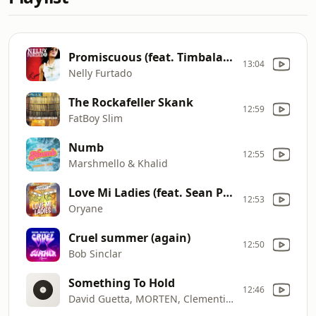
Promiscuous (feat. Timbaland)
13:04
Nelly Furtado
The Rockafeller Skank
12:59
FatBoy Slim
Numb
12:55
Marshmello & Khalid
Love Mi Ladies (feat. Sean Paul)
12:53
Oryane
Cruel summer (again)
12:50
Bob Sinclar
Something To Hold
12:46
David Guetta, MORTEN, Clementine Douglas