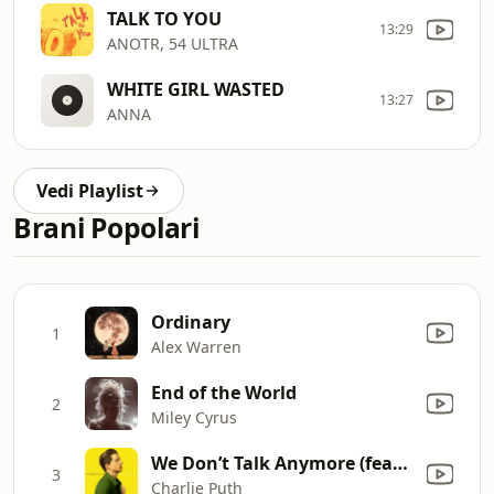
TALK TO YOU
13:29
ANOTR, 54 ULTRA
WHITE GIRL WASTED
13:27
ANNA
Vedi Playlist
Brani Popolari
Ordinary
1
Alex Warren
End of the World
2
Miley Cyrus
We Don’t Talk Anymore (feat. Selena Gomez)
3
Charlie Puth