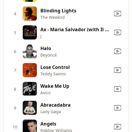
Blinding Lights
4
The Weeknd
Ax - Maria Salvador (with Il Cile)
5
J
Halo
6
Beyoncé
Lose Control
7
Teddy Swims
Wake Me Up
8
Avicii
Abracadabra
9
Lady Gaga
Angels
10
Robbie Williams