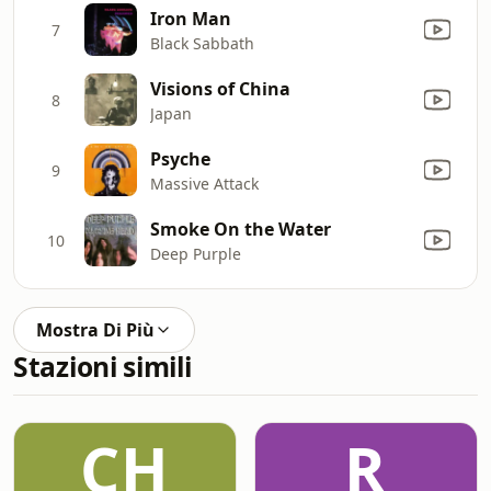
Iron Man
7
Black Sabbath
Visions of China
8
Japan
Psyche
9
Massive Attack
Smoke On the Water
10
Deep Purple
Mostra Di Più
Stazioni simili
CH
R