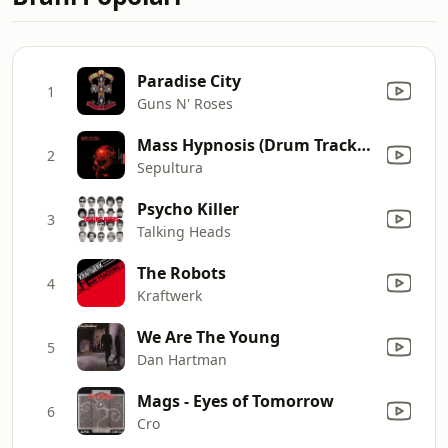
Paradise City
1
Guns N' Roses
Mass Hypnosis (Drum Tracks, Scratch Guitar, No Bass, No Vox)
2
Sepultura
Psycho Killer
3
Talking Heads
The Robots
4
Kraftwerk
We Are The Young
5
Dan Hartman
Mags - Eyes of Tomorrow
6
Cro