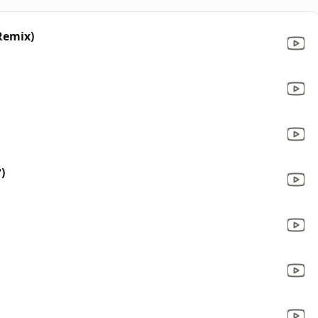
Remix)
)