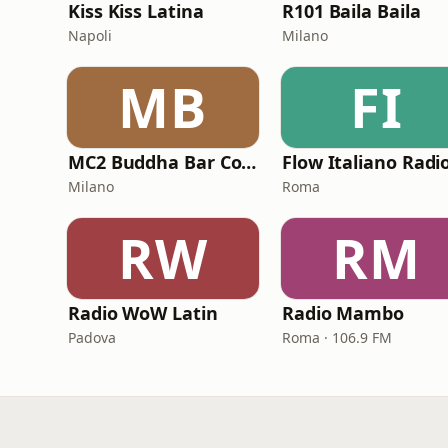
Kiss Kiss Latina
R101 Baila Baila
Napoli
Milano
MB
FI
MC2 Buddha Bar Collection
Flow Italiano Radi
Milano
Roma
RW
RM
Radio WoW Latin
Radio Mambo
Padova
Roma · 106.9 FM