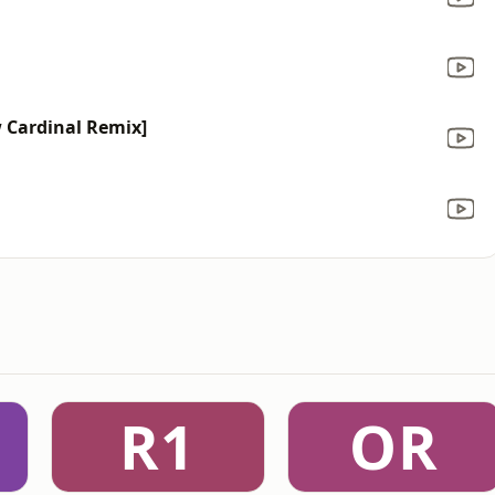
w Cardinal Remix]
R1
OR