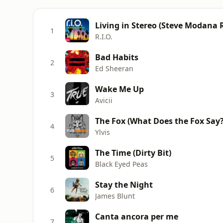
Living in Stereo (Steve Modana 
1
R.I.O.
Bad Habits
2
Ed Sheeran
Wake Me Up
3
Avicii
The Fox (What Does the Fox Say?
4
Ylvis
The Time (Dirty Bit)
5
Black Eyed Peas
Stay the Night
6
James Blunt
Canta ancora per me
7