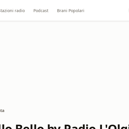
Stazioni radio
Podcast
Brani Popolari
ata
lo Bello by Radio L'Olg