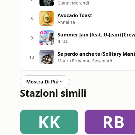
Gianni Morandi
Avocado Toast
8
Annalisa
Summer Jam (feat. U-Jean) [Cre
9
R.I.O.
Se perdo anche te (Solitary Man)
10
Mauro Ermanno Giovanardi
Mostra Di Più
Stazioni simili
KK
RB