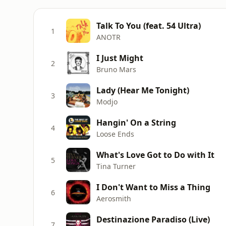
Talk To You (feat. 54 Ultra)
1
ANOTR
I Just Might
2
Bruno Mars
Lady (Hear Me Tonight)
3
Modjo
Hangin' On a String
4
Loose Ends
What's Love Got to Do with It
5
Tina Turner
I Don't Want to Miss a Thing
6
Aerosmith
Destinazione Paradiso (Live)
7