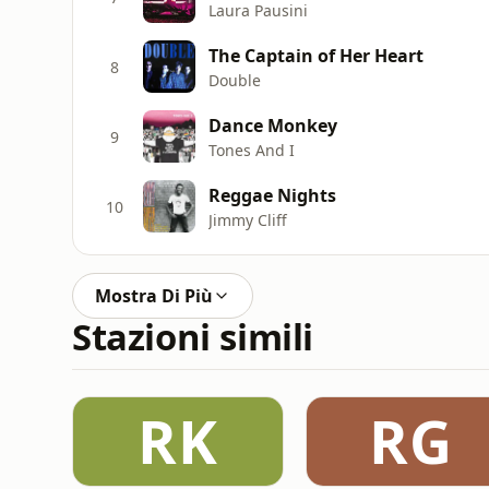
Laura Pausini
The Captain of Her Heart
8
Double
Dance Monkey
9
Tones And I
Reggae Nights
10
Jimmy Cliff
Mostra Di Più
Stazioni simili
RK
RG