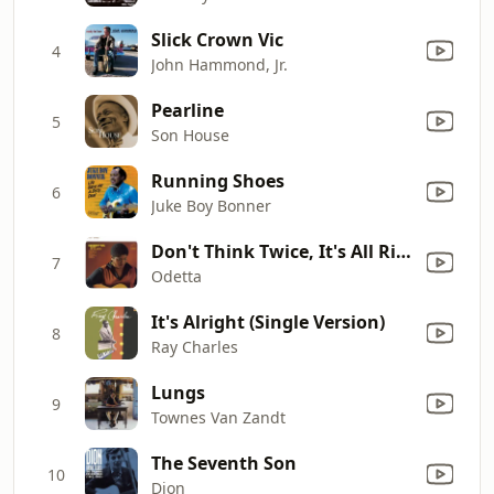
Slick Crown Vic
4
John Hammond, Jr.
Pearline
5
Son House
Running Shoes
6
Juke Boy Bonner
Don't Think Twice, It's All Right
7
Odetta
It's Alright (Single Version)
8
Ray Charles
Lungs
9
Townes Van Zandt
The Seventh Son
10
Dion