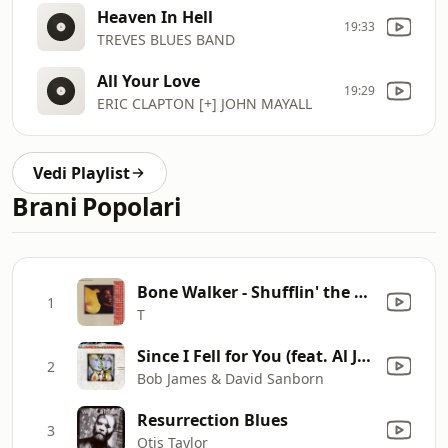
Heaven In Hell
19:33
TREVES BLUES BAND
All Your Love
19:29
ERIC CLAPTON [+] JOHN MAYALL
Vedi Playlist
Brani Popolari
Bone Walker - Shufflin' the Blues
1
T
Since I Fell for You (feat. Al Jarreau)
2
Bob James & David Sanborn
Resurrection Blues
3
Otis Taylor