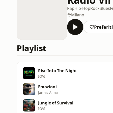
Rap
Hip-Hop
Rock
Blues
F
Milano
Preferiti
Playlist
Rise Into The Night
IOVI
Emozioni
James Alma
Jungle of Survival
IOVI