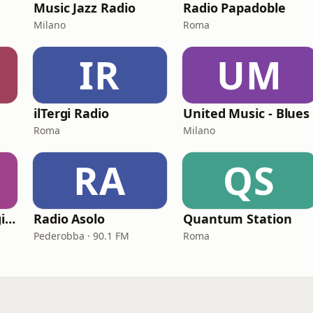
Music Jazz Radio
Radio Papadoble
Milano
Roma
IR
UM
ilTergi Radio
United Music - Blues
Roma
Milano
RA
QS
Radio Centro Fiuggi (RCF)
Radio Asolo
Quantum Station
Pederobba · 90.1 FM
Roma