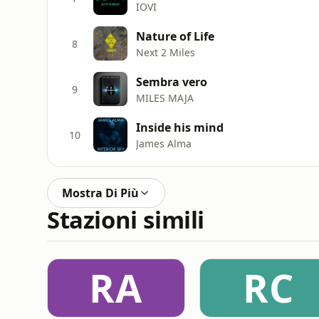
IOVI
Nature of Life
8
Next 2 Miles
Sembra vero
9
MILES MAJA
Inside his mind
10
James Alma
Mostra Di Più
Stazioni simili
RA
RC