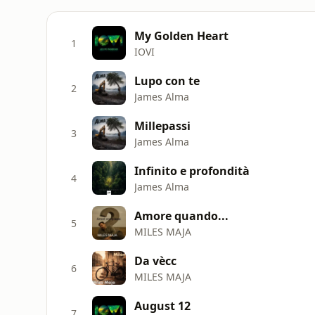
My Golden Heart
1
IOVI
Lupo con te
2
James Alma
Millepassi
3
James Alma
Infinito e profondità
4
James Alma
Amore quando...
5
MILES MAJA
Da vècc
6
MILES MAJA
August 12
7