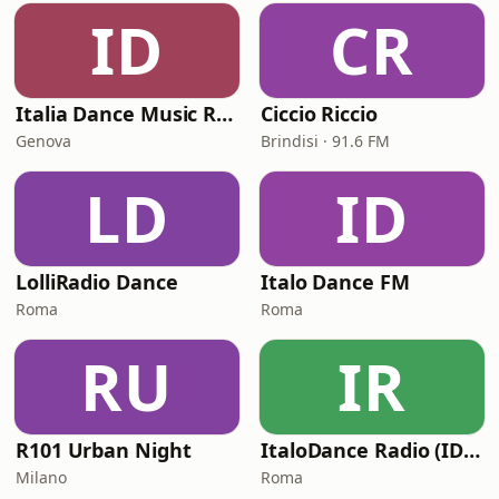
ID
CR
Italia Dance Music Radio
Ciccio Riccio
Genova
Brindisi · 91.6 FM
LD
ID
LolliRadio Dance
Italo Dance FM
Roma
Roma
RU
IR
R101 Urban Night
ItaloDance Radio (IDN – Italian Dance Network)
Milano
Roma