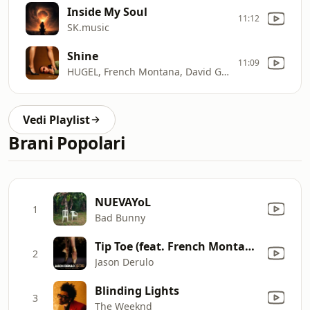
Inside My Soul
11:12
SK.music
Shine
11:09
HUGEL, French Montana, David Guetta & Aidan Martin
Vedi Playlist
Brani Popolari
NUEVAYoL
1
Bad Bunny
Tip Toe (feat. French Montana)
2
Jason Derulo
Blinding Lights
3
The Weeknd