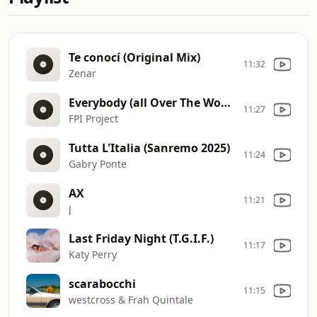
Te conocí (Original Mix)
11:32
Zenar
Everybody (all Over The World) (original Radio Edit)
11:27
FPI Project
Tutta L'Italia (Sanremo 2025)
11:24
Gabry Ponte
AX
11:21
J
Last Friday Night (T.G.I.F.)
11:17
Katy Perry
scarabocchi
11:15
westcross & Frah Quintale