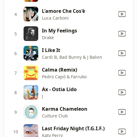
L'amore Che Cos'è
4
Luca Carboni
In My Feelings
5
Drake
I Like It
6
Cardi B, Bad Bunny & J Balvin
Calma (Remix)
7
Pedro Capó & Farruko
Ax - Ostia Lido
8
J
Karma Chameleon
9
Culture Club
Last Friday Night (T.G.I.F.)
10
Katy Perry