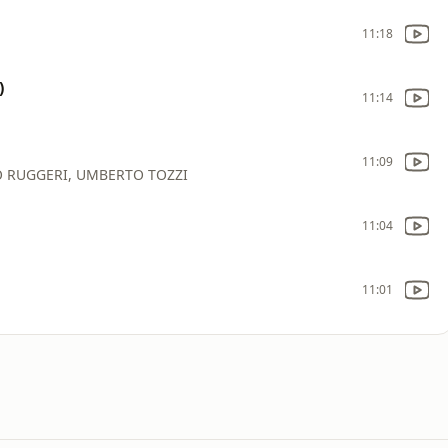
11:18
)
11:14
11:09
O RUGGERI, UMBERTO TOZZI
11:04
11:01