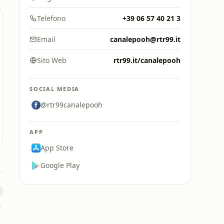
Telefono
+39 06 57 40 21 3
Email
canalepooh@rtr99.it
Sito Web
rtr99.it/canalepooh
SOCIAL MEDIA
@rtr99canalepooh
APP
App Store
Google Play
on