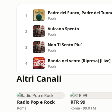
Padre del Fuoco, Padre del Tuon
1
Pooh
Vulcano Spento
2
Pooh
Non Ti Sento Piu'
3
Pooh
Banda nel vento (Ripresa) [Live]
4
Pooh
Altri Canali
Radio Pop e Rock
RTR 99
Roma
Roma · 99.0 FM