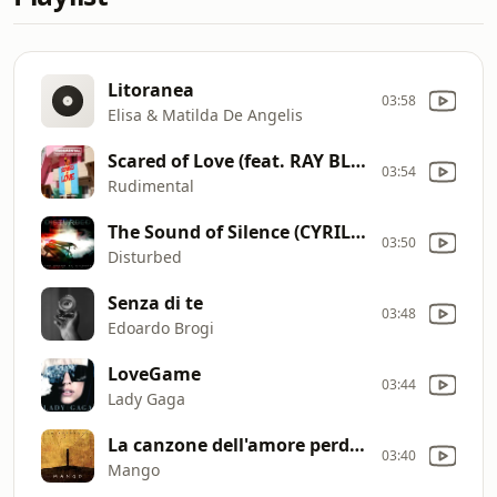
Litoranea
03:58
Elisa & Matilda De Angelis
Scared of Love (feat. RAY BLK & Stefflon Don) [Preditah Remi
03:54
Rudimental
The Sound of Silence (CYRIL Remix)
03:50
Disturbed
Senza di te
03:48
Edoardo Brogi
LoveGame
03:44
Lady Gaga
La canzone dell'amore perduto
03:40
Mango