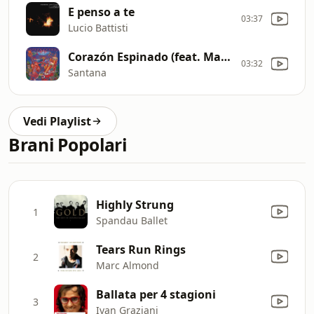
E penso a te
03:37
Lucio Battisti
Corazón Espinado (feat. Maná, Maná & Santana)
03:32
Santana
Vedi Playlist
Brani Popolari
Highly Strung
1
Spandau Ballet
Tears Run Rings
2
Marc Almond
Ballata per 4 stagioni
3
Ivan Graziani