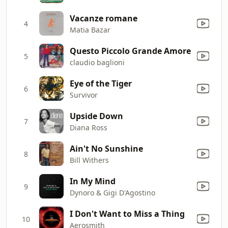
Vacanze romane
4
Matia Bazar
Questo Piccolo Grande Amore
5
claudio baglioni
Eye of the Tiger
6
Survivor
Upside Down
7
Diana Ross
Ain't No Sunshine
8
Bill Withers
In My Mind
9
Dynoro & Gigi D'Agostino
I Don't Want to Miss a Thing
10
Aerosmith