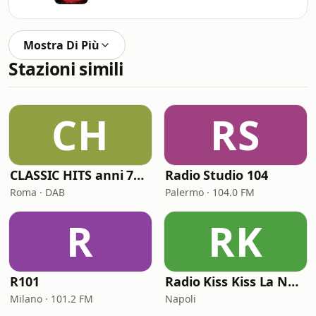
Mostra Di Più
Stazioni simili
CH
RS
CLASSIC HITS anni 70 80 90
Radio Studio 104
Roma · DAB
Palermo · 104.0 FM
R
RK
R101
Radio Kiss Kiss La Notte Vola
Milano · 101.2 FM
Napoli