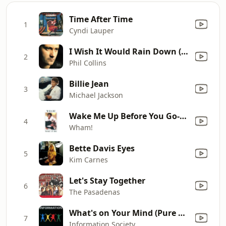
Time After Time
1
Cyndi Lauper
I Wish It Would Rain Down (2016 Remastered)
2
Phil Collins
Billie Jean
3
Michael Jackson
Wake Me Up Before You Go-Go
4
Wham!
Bette Davis Eyes
5
Kim Carnes
Let's Stay Together
6
The Pasadenas
What's on Your Mind (Pure Energy)
7
Information Society