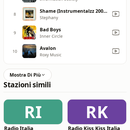
Shame (Instrumentalzz 20002)
8
Stephany
Bad Boys
9
Inner Circle
Avalon
10
Roxy Music
Mostra Di Più
Stazioni simili
RI
RK
Radio Italia
Radio Kiss Kiss Italia