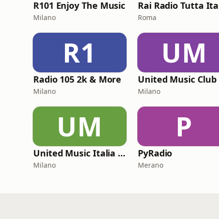
R101 Enjoy The Music
Milano
Roma
R1
UM
Radio 105 2k & More
Milano
Milano
UM
P
United Music Italia 2000
PyRadio
Milano
Merano