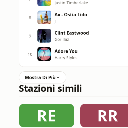
Justin Timberlake
Ax - Ostia Lido
8
J
Clint Eastwood
9
Gorillaz
Adore You
10
Harry Styles
Mostra Di Più
Stazioni simili
RE
RR