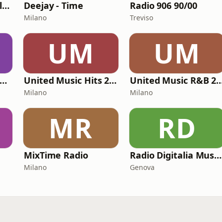
Rai Radio Tutta Italiana
Deejay - Time
Radio 906 90/00
Milano
Treviso
UM
UM
United Music Club 2000
United Music Hits 2000
United Music R&B
Milano
Milano
MR
RD
MixTime Radio
Radio Digitalia Musica-Italiana
Milano
Genova