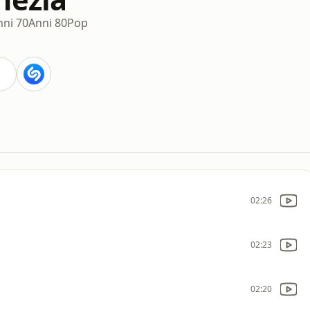
nni 70
Anni 80
Pop
02:26
02:23
02:20