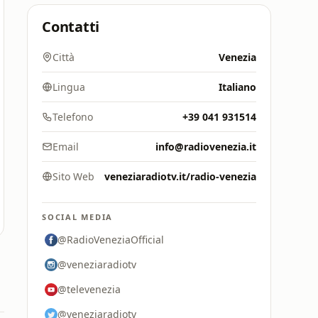
Contatti
Città
Venezia
Lingua
Italiano
Telefono
+39 041 931514
Email
info@radiovenezia.it
Sito Web
veneziaradiotv.it/radio-venezia
SOCIAL MEDIA
@RadioVeneziaOfficial
@veneziaradiotv
@televenezia
@veneziaradiotv