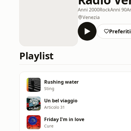
Anni 2000
Rock
Anni 90
A
Venezia
Preferiti
Playlist
Rushing water
Sting
Un bel viaggio
Articolo 31
Friday I'm in love
Cure