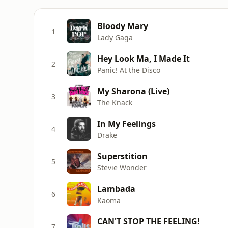
Bloody Mary
1
Lady Gaga
Hey Look Ma, I Made It
2
Panic! At the Disco
My Sharona (Live)
3
The Knack
In My Feelings
4
Drake
Superstition
5
Stevie Wonder
Lambada
6
Kaoma
CAN'T STOP THE FEELING!
7