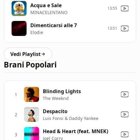
Acqua e Sale
13:55
MINACELENTANO
Dimenticarsi alle 7
13:51
Elodie
Vedi Playlist
Brani Popolari
Blinding Lights
1
The Weeknd
Despacito
2
Luis Fonsi & Daddy Yankee
Head & Heart (feat. MNEK)
3
Joel Corry