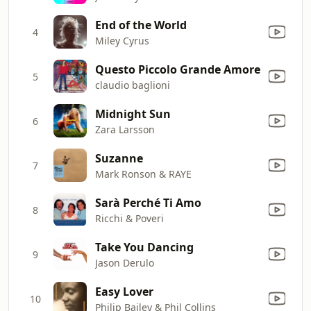
End of the World
4
Miley Cyrus
Questo Piccolo Grande Amore
5
claudio baglioni
Midnight Sun
6
Zara Larsson
Suzanne
7
Mark Ronson & RAYE
Sarà Perché Ti Amo
8
Ricchi & Poveri
Take You Dancing
9
Jason Derulo
Easy Lover
10
Philip Bailey & Phil Collins