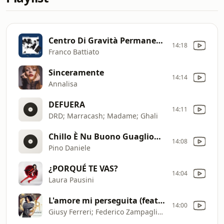
Centro Di Gravità Permanente (Remastered)
14:18
Franco Battiato
Sinceramente
14:14
Annalisa
DEFUERA
14:11
DRD; Marracash; Madame; Ghali
Chillo È Nu Buono Guaglione (Remastered 2008)
14:08
Pino Daniele
¿PORQUÉ TE VAS?
14:04
Laura Pausini
L'amore mi perseguita (feat. Federico Zampaglione)
14:00
Giusy Ferreri; Federico Zampaglione