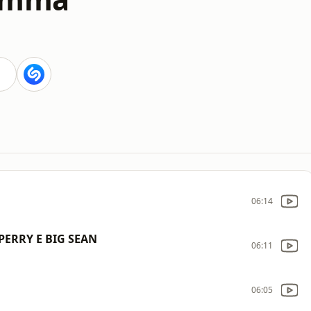
06:14
 PERRY E BIG SEAN
06:11
06:05