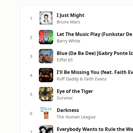
I Just Might
1
Bruno Mars
Let The Music Play (Funkstar De
2
Barry White
Blue (Da Ba Dee) [Gabry Ponte I
3
Eiffel 65
I'll Be Missing You (feat. Faith E
4
Puff Daddy & Faith Evans
Eye of the Tiger
5
Survivor
Darkness
6
The Human League
Everybody Wants to Rule the Wo
7