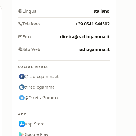
Lingua
Italiano
Telefono
+39 0541 944592
Email
diretta@radiogamma.it
Sito Web
radiogamma.it
SOCIAL MEDIA
@radiogamma.it
@radiogamma
@DirettaGamma
APP
App Store
Google Play