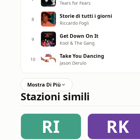
Tears for Fears
Storie di tutti i giorni
8
Riccardo Fogli
Get Down On It
9
Kool & The Gang
Take You Dancing
10
Jason Derulo
Mostra Di Più
Stazioni simili
RI
RK