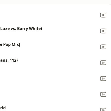
 Luxe vs. Barry White)
ce Pop Mix]
vans, 112)
rld