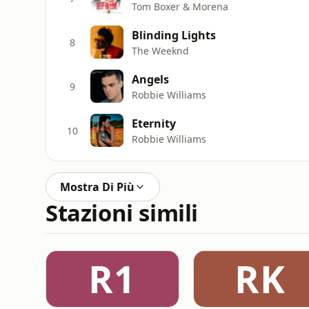
Tom Boxer & Morena
Blinding Lights
8
The Weeknd
Angels
9
Robbie Williams
Eternity
10
Robbie Williams
Mostra Di Più
Stazioni simili
R1
RK