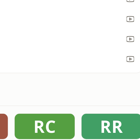
RC
RR