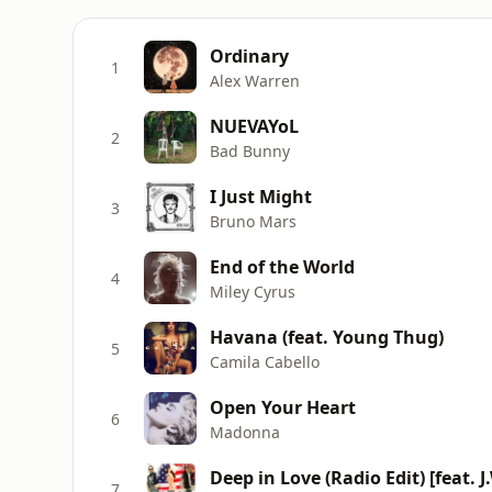
Ordinary
1
Alex Warren
NUEVAYoL
2
Bad Bunny
I Just Might
3
Bruno Mars
End of the World
4
Miley Cyrus
Havana (feat. Young Thug)
5
Camila Cabello
Open Your Heart
6
Madonna
Deep in Love (Radio Edit) [feat. 
7