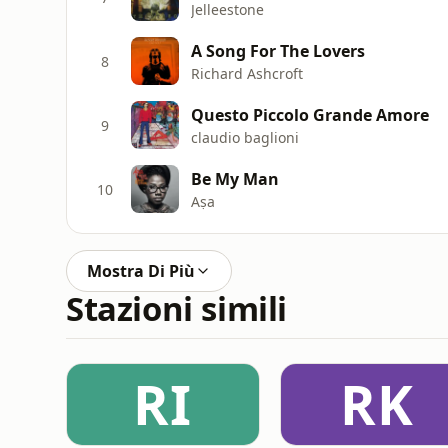
Jelleestone
A Song For The Lovers
8
Richard Ashcroft
Questo Piccolo Grande Amore
9
claudio baglioni
Be My Man
10
Aṣa
Mostra Di Più
Stazioni simili
RI
RK