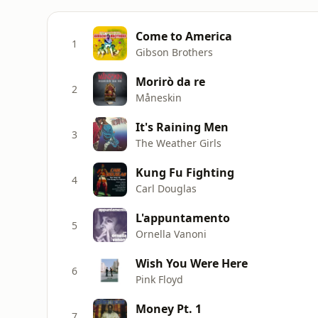
Come to America
1
Gibson Brothers
Morirò da re
2
Måneskin
It's Raining Men
3
The Weather Girls
Kung Fu Fighting
4
Carl Douglas
L'appuntamento
5
Ornella Vanoni
Wish You Were Here
6
Pink Floyd
Money Pt. 1
7