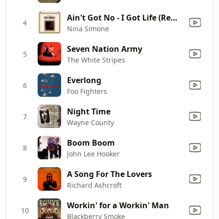
Ain't Got No - I Got Life (Remastered)
4
Nina Simone
Seven Nation Army
5
The White Stripes
Everlong
6
Foo Fighters
Night Time
7
Wayne County
Boom Boom
8
John Lee Hooker
A Song For The Lovers
9
Richard Ashcroft
Workin' for a Workin' Man
10
Blackberry Smoke