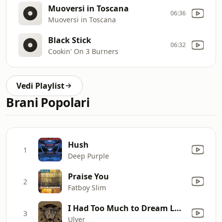
Muoversi in Toscana
06:36
Muoversi in Toscana
Black Stick
06:32
Cookin' On 3 Burners
Vedi Playlist
Brani Popolari
Hush
1
Deep Purple
Praise You
2
Fatboy Slim
I Had Too Much to Dream Last Night
3
Ulver