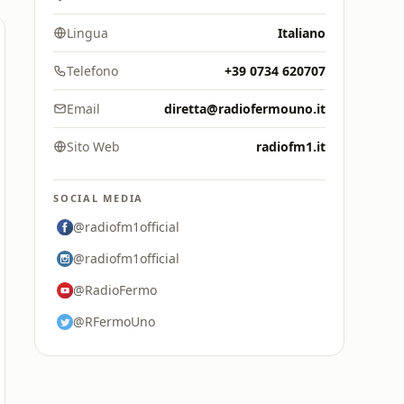
Lingua
Italiano
Telefono
+39 0734 620707
Email
diretta@radiofermouno.it
Sito Web
radiofm1.it
SOCIAL MEDIA
@radiofm1official
@radiofm1official
@RadioFermo
@RFermoUno