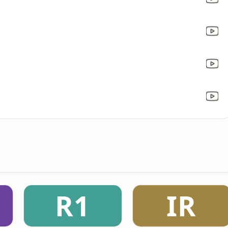
R1
IR