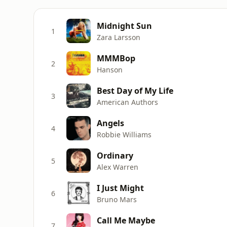
Midnight Sun
1
Zara Larsson
MMMBop
2
Hanson
Best Day of My Life
3
American Authors
Angels
4
Robbie Williams
Ordinary
5
Alex Warren
I Just Might
6
Bruno Mars
Call Me Maybe
7