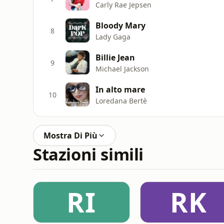
Carly Rae Jepsen
Bloody Mary
8
Lady Gaga
Billie Jean
9
Michael Jackson
In alto mare
10
Loredana Bertè
Mostra Di Più
Stazioni simili
RI
RK