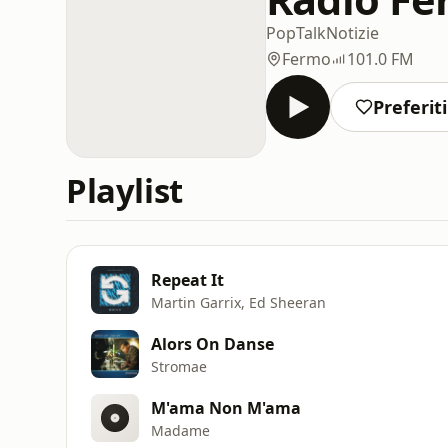
Pop
Talk
Notizie
Fermo
101.0 FM
Preferiti
Playlist
Repeat It
Martin Garrix, Ed Sheeran
Alors On Danse
Stromae
M'ama Non M'ama
Madame