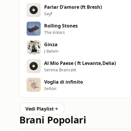
Parlar D'amore (ft Bresh)
Sayf
Rolling Stones
The Kolors
Ginza
J Balvin
Al Mio Paese ( ft Levante,Delia)
Serena Brancale
Voglia di infinito
Selton
Vedi Playlist
Brani Popolari