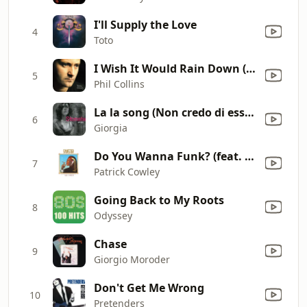
I'll Supply the Love
4
Toto
I Wish It Would Rain Down (2016 Remastered)
5
Phil Collins
La la song (Non credo di essere al sicuro)
6
Giorgia
Do You Wanna Funk? (feat. Sylvester)
7
Patrick Cowley
Going Back to My Roots
8
Odyssey
Chase
9
Giorgio Moroder
Don't Get Me Wrong
10
Pretenders