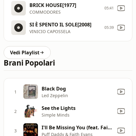
BRICK HOUSE[1977]
05:41
COMMODORES
SI È SPENTO IL SOLE[2008]
05:39
VINICIO CAPOSSELA
Vedi Playlist
Brani Popolari
Black Dog
1
Led Zeppelin
See the Lights
2
Simple Minds
I'll Be Missing You (feat. Faith Evans, 112)
3
Puff Daddy & Faith Evans