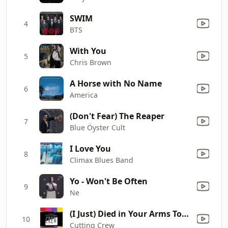
SWIM
4
BTS
With You
5
Chris Brown
A Horse with No Name
6
America
(Don't Fear) The Reaper
7
Blue Öyster Cult
I Love You
8
Climax Blues Band
Yo - Won't Be Often
9
Ne
(I Just) Died in Your Arms Tonight
10
Cutting Crew