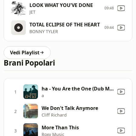
LOOK WHAT YOU'VE DONE
09:48
JET
TOTAL ECLIPSE OF THE HEART
09:44
BONNY TYLER
Vedi Playlist
Brani Popolari
ha - You Are the One (Dub Mix Edit)
1
a
We Don't Talk Anymore
2
Cliff Richard
More Than This
3
Roxy Music