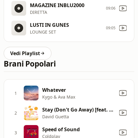
MAGAZINE INBLU2000
09:06
DIRETTA
LUSTI IN GUNES
09:05
LOUNGE SET
Vedi Playlist
Brani Popolari
Whatever
1
Kygo & Ava Max
Stay (Don't Go Away) [feat. Raye] [Adam Trigger Remix]
2
David Guetta
Speed of Sound
3
Coldplay