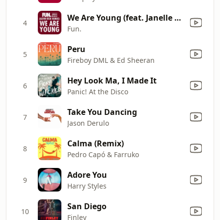
We Are Young (feat. Janelle Monáe) [Alvin Risk Remix]
4
Fun.
Peru
5
Fireboy DML & Ed Sheeran
Hey Look Ma, I Made It
6
Panic! At the Disco
Take You Dancing
7
Jason Derulo
Calma (Remix)
8
Pedro Capó & Farruko
Adore You
9
Harry Styles
San Diego
10
Finley