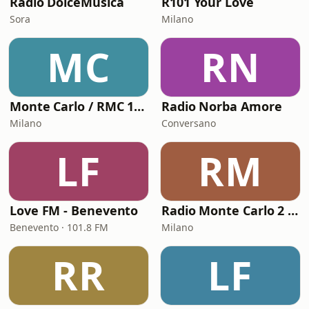
Radio DolceMusica
R101 Your Love
Sora
Milano
MC
RN
Monte Carlo / RMC 1 - Love Songs
Radio Norba Amore
Milano
Conversano
LF
RM
Love FM - Benevento
Radio Monte Carlo 2 - Amor Latino
Benevento · 101.8 FM
Milano
RR
LF