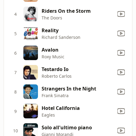
Riders On the Storm
4
The Doors
Reality
5
Richard Sanderson
Avalon
6
Roxy Music
Testardo Io
7
Roberto Carlos
Strangers In the Night
8
Frank Sinatra
Hotel California
9
Eagles
Solo all'ultimo piano
10
Gianni Morandi