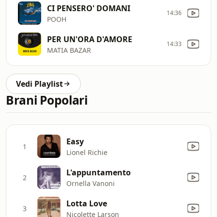
CI PENSERO' DOMANI
14:36
POOH
PER UN'ORA D'AMORE
14:33
MATIA BAZAR
Vedi Playlist
Brani Popolari
Easy
1
Lionel Richie
L'appuntamento
2
Ornella Vanoni
Lotta Love
3
Nicolette Larson