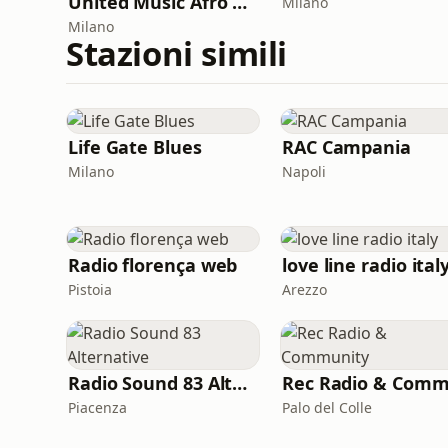
United Music Afro house
Milano
Milano
Stazioni simili
Life Gate Blues
RAC Campania
Milano
Napoli
Radio florença web
love line radio ital
Pistoia
Arezzo
Radio Sound 83 Alternative
Piacenza
Palo del Colle