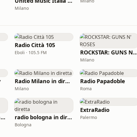
United Music Italia 2000
Milano
Milano
Radio Città 105
ROCKSTAR: GUNS N' RO
Eboli · 105.5 FM
Milano
y
Radio Milano in diretta
Radio Papadoble
Milano
Roma
ExtraRadio
Rec Radio & Community
radio bologna in diretta
Palermo
Bologna