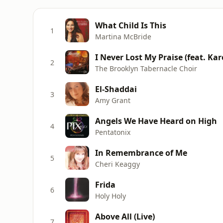
What Child Is This
1
Martina McBride
I Never Lost My Praise (feat. K
2
The Brooklyn Tabernacle Choir
El-Shaddai
3
Amy Grant
Angels We Have Heard on High
4
Pentatonix
In Remembrance of Me
5
Cheri Keaggy
Frida
6
Holy Holy
Above All (Live)
7