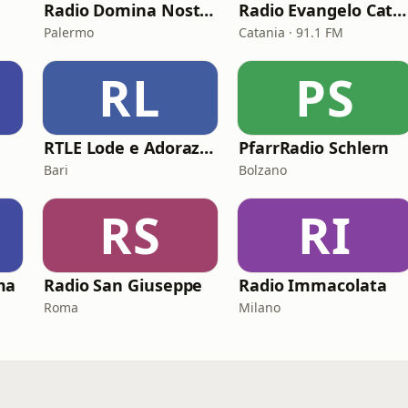
Radio Domina Nostra
Radio Evangelo Catania
Palermo
Catania · 91.1 FM
RL
PS
RTLE Lode e Adorazione
PfarrRadio Schlern
Bari
Bolzano
RS
RI
ma
Radio San Giuseppe
Radio Immacolata
Roma
Milano