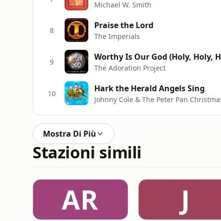
Michael W. Smith
Praise the Lord
8
The Imperials
Worthy Is Our God (Holy, Holy, H
9
The Adoration Project
Hark the Herald Angels Sing
10
Johnny Cole & The Peter Pan Christma
Mostra Di Più
Stazioni simili
AR
J