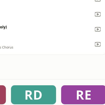
oly)
s Chorus
RD
RE