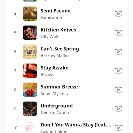
Semi Pseudo
4
Exmiranda
Kitchen Knives
5
Lilly Wolf
Can't See Spring
6
Berkley Mallin
Stay Awake
7
Becays
Summer Breeze
8
Sonic Mystery
Underground
9
George Capon
Don't You Wanna Stay (feat. Ellen Hagerius)
10
Loving Caliber