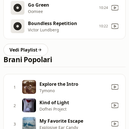
Go Green
10:24
Oomiee
Boundless Repetition
10:22
Victor Lundberg
Vedi Playlist
Brani Popolari
Explore the Intro
1
Tymono
Kind of Light
2
Dofhei Project
My Favorite Escape
3
Explosive Ear Candy