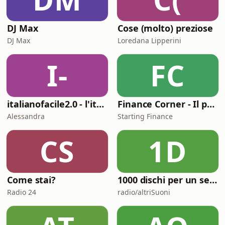
DJ Max
Cose (molto) preziose
DJ Max
Loredana Lipperini
I-
FC
italianofacile2.0 - l'italiano con le canzoni
Finance Corner - Il podcast di Starting Finance
Alessandra
Starting Finance
CS
1D
Come stai?
1000 dischi per un secolo
Radio 24
radio/altriSuoni