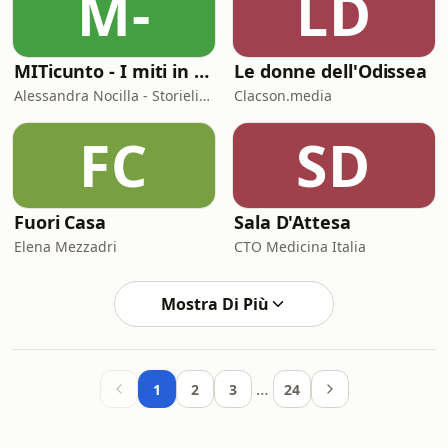
M-
LD
MITicunto - I miti in prima persona
Le donne dell'Odissea
Alessandra Nocilla - Storielibere.fm
Clacson.media
FC
SD
Fuori Casa
Sala D'Attesa
Elena Mezzadri
CTO Medicina Italia
Mostra Di Più
…
1
2
3
24