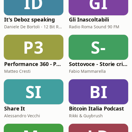
ID
GI
It's Deboz speaking
Gli Inascoltabili
Daniele De Bortoli - 12 Bit Retrogaming Trieste
Radio Roma Sound 90 FM
P3
S-
Performance 360 - Prestazione e Benessere
Sottovoce - Storie criminali
Matteo Cresti
Fabio Mammarella
SI
BI
Share It
Bitcoin Italia Podcast
Alessandro Vecchi
Rikki & Guybrush