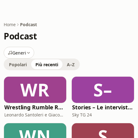
Home
Podcast
Podcast
Generi
Popolari
Più recenti
A–Z
WR
S–
Wrestling Rumble Room Podcast
Stories – Le interviste di Omar Schillaci
Leonardo Santoleri e Giacomo Toniaccini
Sky TG 24
WN
S