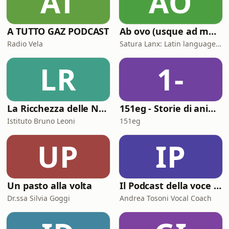
AT
AO
A TUTTO GAZ PODCAST
Ab ovo (usque ad mala)
Radio Vela
Satura Lanx: Latin language and literature for beginners.
LR
1-
La Ricchezza delle Nazioni
151eg - Storie di animazione
Istituto Bruno Leoni
151eg
UP
IP
Un pasto alla volta
Il Podcast della voce e del canto
Dr.ssa Silvia Goggi
Andrea Tosoni Vocal Coach