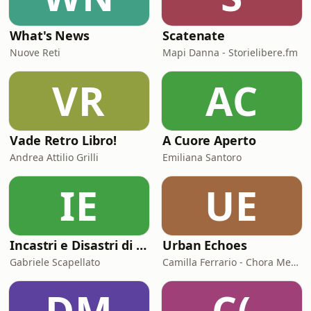
What's News
Scatenate
Nuove Reti
Mapi Danna - Storielibere.fm
VR
AC
Vade Retro Libro!
A Cuore Aperto
Andrea Attilio Grilli
Emiliana Santoro
IE
UE
Incastri e Disastri di Coppia
Urban Echoes
Gabriele Scapellato
Camilla Ferrario - Chora Media
DM
C(