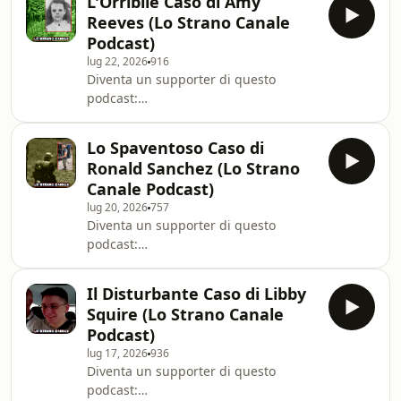
L'Orribile Caso di Amy
Reeves (Lo Strano Canale
Podcast)
lug 22, 2026
916
Diventa un supporter di questo
podcast:
https://www.spreaker.com/podcast/true-
crime-mistery--5398711/support.
Lo Spaventoso Caso di
Ronald Sanchez (Lo Strano
Canale Podcast)
lug 20, 2026
757
Diventa un supporter di questo
podcast:
https://www.spreaker.com/podcast/true-
crime-mistery--5398711/support.
Il Disturbante Caso di Libby
Squire (Lo Strano Canale
Podcast)
lug 17, 2026
936
Diventa un supporter di questo
podcast: