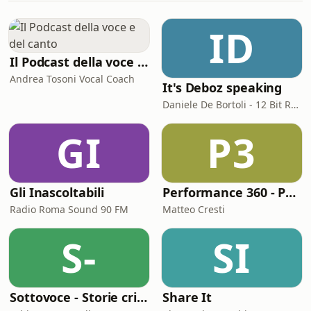
ID
Il Podcast della voce e del canto
Andrea Tosoni Vocal Coach
It's Deboz speaking
Daniele De Bortoli - 12 Bit Retrogaming Trieste
GI
P3
Gli Inascoltabili
Performance 360 - Prestazione e Benessere
Radio Roma Sound 90 FM
Matteo Cresti
S-
SI
Sottovoce - Storie criminali
Share It