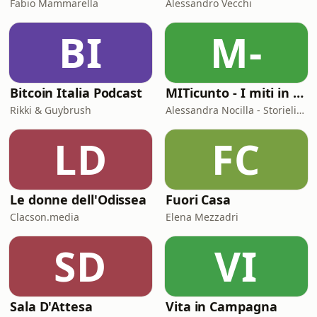
Fabio Mammarella
Alessandro Vecchi
BI
M-
Bitcoin Italia Podcast
MITicunto - I miti in prima persona
Rikki & Guybrush
Alessandra Nocilla - Storielibere.fm
LD
FC
Le donne dell'Odissea
Fuori Casa
Clacson.media
Elena Mezzadri
SD
VI
Sala D'Attesa
Vita in Campagna