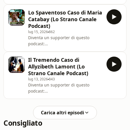
https://www.spreaker.com/podcast/true-
crime-mistery--5398711/support.
Lo Spaventoso Caso di Maria
Catabay (Lo Strano Canale
Podcast)
lug 15, 2026
862
Diventa un supporter di questo
podcast:
https://www.spreaker.com/podcast/true-
crime-mistery--5398711/support.
Il Tremendo Caso di
Allyzibeth Lamont (Lo
Strano Canale Podcast)
lug 13, 2026
843
Diventa un supporter di questo
podcast:
https://www.spreaker.com/podcast/true-
crime-mistery--5398711/support.
Carica altri episodi
Consigliato