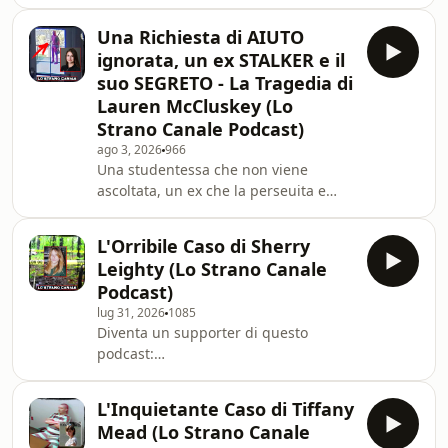
https://www.spreaker.com/podcast/true-
crime-mistery--5398711/support.
Una Richiesta di AIUTO
ignorata, un ex STALKER e il
suo SEGRETO - La Tragedia di
Lauren McCluskey (Lo
Strano Canale Podcast)
ago 3, 2026
966
Una studentessa che non viene
ascoltata, un ex che la perseuita e
una tragedia che poteva essere
evitata. Diventa un supporter di
L'Orribile Caso di Sherry
questo podcast:
Leighty (Lo Strano Canale
https://www.spreaker.com/podcast/true-
Podcast)
crime-mistery--5398711/support.
lug 31, 2026
1085
Diventa un supporter di questo
podcast:
https://www.spreaker.com/podcast/true-
crime-mistery--5398711/support.
L'Inquietante Caso di Tiffany
Mead (Lo Strano Canale