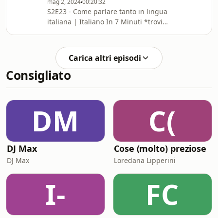
mag 2, 2024
00:20:32
*Non perdere la Newsletter più
S2E23 - Come parlare tanto in lingua
amata dagli studenti della lin
italiana | Italiano In 7 Minuti *trovi
qui la trascrizione di questo episodio
➫
https://drive.google.com/file/d/17akEfS4pGk0y5-
Carica altri episodi
fJorf6pEfLqoTO6UBL/view?
Consigliato
usp=sharing *Leggi qui perché il mio
lavoro è gratis e lo sarà per sempre ➫
⁠⁠⁠⁠⁠⁠⁠⁠⁠⁠⁠⁠⁠⁠⁠⁠⁠⁠⁠⁠⁠⁠⁠⁠⁠https://bit.ly/PerchéGratis⁠⁠⁠⁠⁠⁠⁠⁠⁠⁠⁠⁠⁠⁠⁠⁠⁠⁠⁠⁠⁠⁠⁠⁠⁠ *Non
perdere la Newsletter più amata dagli
DM
C(
studenti del
DJ Max
Cose (molto) preziose
DJ Max
Loredana Lipperini
I-
FC