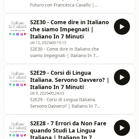
Futuro con Francesca Cavallo |
Italiano In 7 Minuti*Leggi qui perché
il mio lavoro è gratis e lo sarà per
S2E30 - Come dire in Italiano
sempre ➫
che siamo Impegnati |
⁠⁠⁠⁠⁠⁠⁠⁠⁠⁠⁠⁠⁠⁠⁠⁠⁠⁠⁠⁠⁠https://bit.ly/PerchéGratis⁠⁠⁠⁠⁠⁠⁠⁠⁠⁠⁠⁠⁠⁠⁠⁠⁠⁠⁠⁠⁠*Non
Italiano In 7 Minuti
perdere la Newsletter più amata dagli
ott 12, 2025
00:15:15
studenti della lingua italiana ✉️ ➫
S2E30 - Come dire in Italiano che
⁠⁠⁠⁠⁠⁠⁠⁠⁠⁠⁠⁠⁠⁠⁠⁠⁠⁠⁠⁠⁠https://bit.ly/2SRQhkG⁠⁠⁠⁠⁠⁠⁠⁠⁠⁠⁠⁠⁠⁠⁠⁠⁠⁠⁠⁠⁠*Non perdere
siamo Impegnati | Italiano In 7
nessun aggiornamento,
Minuti*Leggi qui perché il mio lavoro
è gratis e lo sarà per sempre ➫
S2E29 - Corsi di Lingua
⁠⁠⁠⁠⁠⁠⁠⁠⁠⁠⁠⁠⁠⁠⁠⁠⁠⁠⁠⁠⁠https://bit.ly/PerchéGratis⁠⁠⁠⁠⁠⁠⁠⁠⁠⁠⁠⁠⁠⁠⁠⁠⁠⁠⁠⁠⁠*Non
Italiana. Servono Davvero? |
perdere la Newsletter più amata dagli
Italiano In 7 Minuti
studenti della lingua italiana ✉️ ➫
ott 9, 2025
00:24:03
⁠⁠⁠⁠⁠⁠⁠⁠⁠⁠⁠⁠⁠⁠⁠⁠⁠⁠⁠⁠⁠https://bit.ly/2SRQhkG⁠⁠⁠⁠⁠⁠⁠⁠⁠⁠⁠⁠⁠⁠⁠⁠⁠⁠⁠⁠⁠*Non perdere
S2E29 - Corsi di Lingua Italiana.
nessun aggiornamento, segui il
Servono Davvero? | Italiano In 7
canale T
Minuti*Leggi qui perché il mio lavoro
è gratis e lo sarà per sempre ➫
S2E28 - 7 Errori da Non Fare
⁠⁠⁠⁠⁠⁠⁠⁠⁠⁠⁠⁠⁠⁠⁠⁠⁠⁠⁠⁠⁠https://bit.ly/PerchéGratis⁠⁠⁠⁠⁠⁠⁠⁠⁠⁠⁠⁠⁠⁠⁠⁠⁠⁠⁠⁠⁠*Non
quando Studi La Lingua
perdere la Newsletter più amata dagli
Italiana | Italiano In 7
studenti della lingua italiana ✉️ ➫