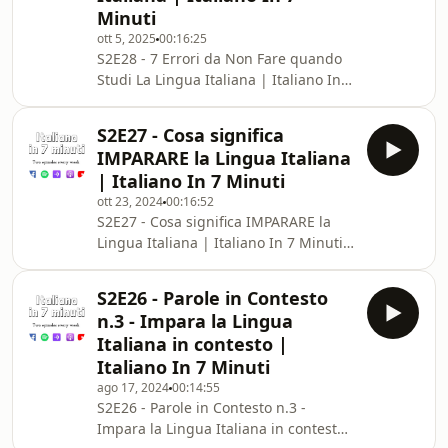
Minuti
⁠⁠⁠⁠⁠⁠⁠⁠⁠⁠⁠⁠⁠⁠⁠⁠⁠⁠⁠⁠⁠https://bit.ly/2SRQhkG⁠⁠⁠⁠⁠⁠⁠⁠⁠⁠⁠⁠⁠⁠⁠⁠⁠⁠⁠⁠⁠*Non perdere
ott 5, 2025
00:16:25
nessun aggiornamento, segui il
S2E28 - 7 Errori da Non Fare quando
canale
Studi La Lingua Italiana | Italiano In 7
Minuti*Leggi qui perché il mio lavoro
è gratis e lo sarà per sempre ➫
S2E27 - Cosa significa
⁠⁠⁠⁠⁠⁠⁠⁠⁠⁠⁠⁠⁠⁠⁠⁠⁠⁠⁠⁠https://bit.ly/PerchéGratis⁠⁠⁠⁠⁠⁠⁠⁠⁠⁠⁠⁠⁠⁠⁠⁠⁠⁠⁠⁠*Non
IMPARARE la Lingua Italiana
perdere la Newsletter più amata dagli
| Italiano In 7 Minuti
studenti della lingua italiana ✉️ ➫
ott 23, 2024
00:16:52
⁠⁠⁠⁠⁠⁠⁠⁠⁠⁠⁠⁠⁠⁠⁠⁠⁠⁠⁠⁠https://bit.ly/2SRQhkG⁠⁠⁠⁠⁠⁠⁠⁠⁠⁠⁠⁠⁠⁠⁠⁠⁠⁠⁠⁠*Non perdere
S2E27 - Cosa significa IMPARARE la
nessun aggiornamento, segui il c
Lingua Italiana | Italiano In 7 Minuti
*trovi qui la trascrizione di questo
episodio ➫
S2E26 - Parole in Contesto
⁠https://drive.google.com/file/d/16UGoosXM61rKvKw
n.3 - Impara la Lingua
usp=drive_link⁠ *Leggi qui perché il
Italiana in contesto |
mio lavoro è gratis e lo sarà per
Italiano In 7 Minuti
sempre ➫ ⁠⁠⁠⁠⁠⁠⁠⁠⁠⁠⁠⁠⁠⁠⁠⁠⁠⁠⁠https://bit.ly/PerchéGratis⁠⁠⁠⁠⁠⁠⁠⁠⁠⁠⁠⁠⁠⁠⁠⁠⁠⁠⁠
ago 17, 2024
00:14:55
*Non perdere la Newsletter più
S2E26 - Parole in Contesto n.3 -
amata dagli studenti della
Impara la Lingua Italiana in contesto