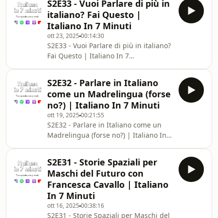
S2E33 - Vuoi Parlare di più in
https://giochinidiparole.com/benvenuti/italiano-
italiano? Fai Questo |
in-7-minuti Ricorda di scrivere a
Italiano In 7 Minuti
Marco cosa pensi dei
ott 23, 2025
00:14:30
giochini.marco.residoriatme@gmail.com*Leggi
S2E33 - Vuoi Parlare di più in italiano?
qui perché il mio lavoro è gratis e lo
Fai Questo | Italiano In 7
sarà per sempre
Minuti*Leggi qui perché il mio lavoro
➫ ⁠⁠⁠⁠⁠⁠⁠⁠⁠⁠⁠⁠⁠⁠⁠⁠⁠⁠⁠⁠⁠⁠https://bit.ly/PerchéGratis⁠⁠⁠⁠⁠⁠⁠⁠⁠⁠⁠⁠
è gratis e lo sarà per sempre ➫
S2E32 - Parlare in Italiano
⁠⁠⁠⁠⁠⁠⁠⁠⁠⁠⁠⁠⁠⁠⁠⁠⁠⁠⁠⁠⁠https://bit.ly/PerchéGratis⁠⁠⁠⁠⁠⁠⁠⁠⁠⁠⁠⁠⁠⁠⁠⁠⁠⁠⁠⁠⁠*Non
come un Madrelingua (forse
perdere la Newsletter più amata dagli
no?) | Italiano In 7 Minuti
studenti della lingua italiana ✉️ ➫
ott 19, 2025
00:21:55
⁠⁠⁠⁠⁠⁠⁠⁠⁠⁠⁠⁠⁠⁠⁠⁠⁠⁠⁠⁠⁠https://bit.ly/2SRQhkG⁠⁠⁠⁠⁠⁠⁠⁠⁠⁠⁠⁠⁠⁠⁠⁠⁠⁠⁠⁠⁠*Non perdere
S2E32 - Parlare in Italiano come un
nessun aggiornamento, segui il
Madrelingua (forse no?) | Italiano In 7
canale
Minuti*Leggi qui perché il mio lavoro
è gratis e lo sarà per sempre ➫
S2E31 - Storie Spaziali per
⁠⁠⁠⁠⁠⁠⁠⁠⁠⁠⁠⁠⁠⁠⁠⁠⁠⁠⁠⁠⁠https://bit.ly/PerchéGratis⁠⁠⁠⁠⁠⁠⁠⁠⁠⁠⁠⁠⁠⁠⁠⁠⁠⁠⁠⁠⁠*Non
Maschi del Futuro con
perdere la Newsletter più amata dagli
Francesca Cavallo | Italiano
studenti della lingua italiana ✉️ ➫
In 7 Minuti
⁠⁠⁠⁠⁠⁠⁠⁠⁠⁠⁠⁠⁠⁠⁠⁠⁠⁠⁠⁠⁠https://bit.ly/2SRQhkG⁠⁠⁠⁠⁠⁠⁠⁠⁠⁠⁠⁠⁠⁠⁠⁠⁠⁠⁠⁠⁠*Non perdere
ott 16, 2025
00:38:16
nessun aggiornamento, segui i
S2E31 - Storie Spaziali per Maschi del