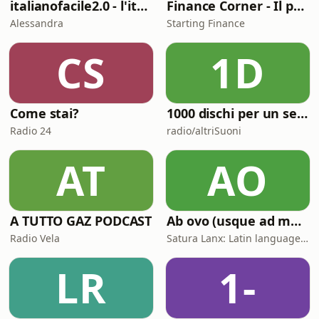
italianofacile2.0 - l'italiano con le canzoni
Finance Corner - Il podcast di Starting Finance
Alessandra
Starting Finance
CS
1D
Come stai?
1000 dischi per un secolo
Radio 24
radio/altriSuoni
AT
AO
A TUTTO GAZ PODCAST
Ab ovo (usque ad mala)
Radio Vela
Satura Lanx: Latin language and literature for beginners.
LR
1-