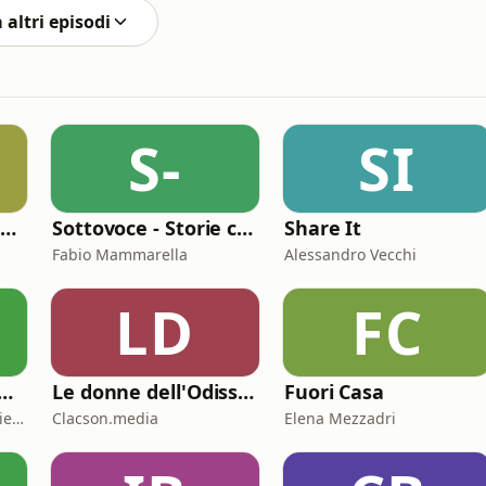
 altri episodi
S-
SI
Performance 360 - Prestazione e Benessere
Sottovoce - Storie criminali
Share It
Fabio Mammarella
Alessandro Vecchi
LD
FC
nto - I miti in prima persona
Le donne dell'Odissea
Fuori Casa
Alessandra Nocilla - Storielibere.fm
Clacson.media
Elena Mezzadri