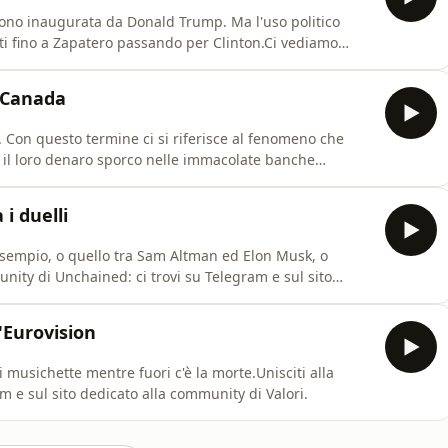
dono inaugurata da Donald Trump. Ma l'uso politico
tti fino a Zapatero passando per Clinton.Ci vediamo
di Torino per la presentazione del libro Storie di
a community di Unchained: ci trovi su Telegram e sul sito
n Canada
 Con questo termine ci si riferisce al fenomeno che
e il loro denaro sporco nelle immacolate banche
e e sciroppo d'acero.Unisciti alla community di
edicato alla community di Valori.
 i duelli
sempio, o quello tra Sam Altman ed Elon Musk, o
unity di Unchained: ci trovi su Telegram e sul sito
'Eurovision
musichette mentre fuori c'è la morte.Unisciti alla
 e sul sito dedicato alla community di Valori.