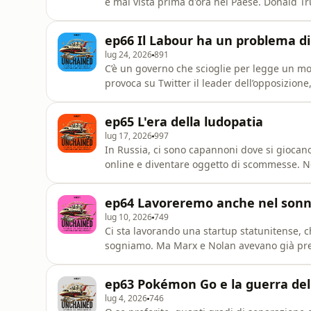
e mai vista prima d'ora nel Paese. Donald Tru
Trovate voi il legame tra le due notizie.Unis
sul sito dedicato alla community di Valori.
ep66 Il Labour ha un problema di
lug 24, 2026
891
C’è un governo che scioglie per legge un m
provoca su Twitter il leader dell’opposizione,
incarcerare.Se vi dicessi questa frase senza 
Orban… o al Regno Unito?Unisciti alla commu
ep65 L'era della ludopatia
dedicato alla commu
lug 17, 2026
997
In Russia, ci sono capannoni dove si giocano
online e diventare oggetto di scommesse. Ne
su qualunque evento – dalla guerra in Iran al
fondo basato sulle scommesse sportive. Sono 
ep64 Lavoreremo anche nel son
lug 10, 2026
749
Ci sta lavorando una startup statunitense, 
sogniamo. Ma Marx e Nolan avevano già previ
trovi su Telegram e sul sito dedicato alla co
ep63 Pokémon Go e la guerra del
lug 4, 2026
746