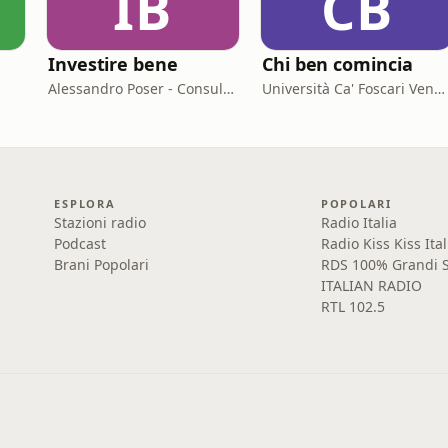
IB
CB
Investire bene
Chi ben comincia
Alessandro Poser - Consulente Finanziario Fineco
Università Ca' Foscari Venezia
ESPLORA
POPOLARI
Stazioni radio
Radio Italia
Podcast
Radio Kiss Kiss Ital
Brani Popolari
RDS 100% Grandi S
ITALIAN RADIO
RTL 102.5