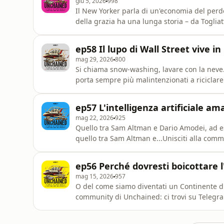
giu 5, 2026
998
Il New Yorker parla di un'economia del per
della grazia ha una lunga storia – da Toglia
stasera, venerdì 5 giugno, al Circolo Kontiki 
ordinario capitalismo selvaggio.Unisciti all
ep58 Il lupo di Wall Street vive i
dedicato all
mag 29, 2026
800
Si chiama snow-washing, lavare con la neve.
porta sempre più malintenzionati a riciclar
canadesi. Una storia di finanza, criptomonet
Unchained: ci trovi su Telegram e sul sito d
ep57 L'intelligenza artificiale ama
mag 22, 2026
925
Quello tra Sam Altman e Dario Amodei, ad e
quello tra Sam Altman e...Unisciti alla comm
dedicato alla community di Valori.
ep56 Perché dovresti boicottare l
mag 15, 2026
957
O del come siamo diventati un Continente di 
community di Unchained: ci trovi su Telegram