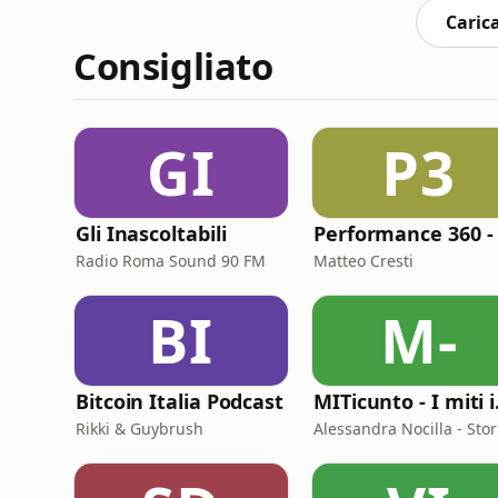
Carica
Consigliato
GI
P3
Gli Inascoltabili
Radio Roma Sound 90 FM
Matteo Cresti
BI
M-
Bitcoin Italia Podcast
MITicu
Rikki & Guybrush