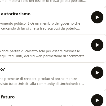
mp implora i ceo del fossile di trovargli più petrolio.
citi alla community di Unchained: ci trovi su Telegram e
 autoritarismo
ovimento politico. E c’è un membro del governo che
 cercando di far sì che si tradisca così da poterlo
contesto, pensereste alla Turchia, all’Ungheria di
nity di Unchained: ci trovi su Telegram e sul sito
 finte partite di calcetto solo per essere trasmesse
gli Stati Uniti, dei siti web permettono di scommettere
 ritorno di Gesù Cristo. E, a Wall Stret, si discute su un
tutti segni che ci troviamo nell'era della ludopatia.Pro
no?
che promette di renderci produttivi anche mentre
sto tutto.Unisciti alla community di Unchained: ci
mmunity di Valori.
 futuro