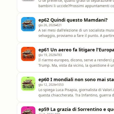
O se preferite, quanti gradi di separazione 
bambini li uccide?Prossimi appuntamenti con
luglio, ore 19:00 al circolo Rivamancina📍Pisa,
PutignanoUnisciti alla community di Unchaine
ep62 Quindi questo Mamdani?
community d
giu 26, 2026
821
A sei mesi dall'elezione di un socialista mu
selvaggio, proviamo a fare il punto. A parti
jewish, my Christian Dior, Knicks in four».P
21:00 al Centro Intergenerazionale, Via Itali
ep61 Un aereo fa litigare l'Europ
Brescia Atti
giu 19, 2026
783
Il riarmo europeo, dicono, serve a renderci 
Trump. Ma, vista da vicino, la questione è u
Unchained: ci trovi su Telegram e sul sito d
ep60 I mondiali non sono mai sta
giu 12, 2026
1053
Lo spiega Luca Pisapia, giornalista di Valori.
questa chiaccherata. Tra Infantino, guerra d
speciale per un mondiale speciale.Segui la 
community di Unchained: ci trovi su Telegram
ep59 La grazia di Sorrentino e qu