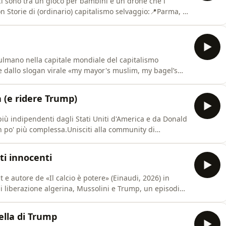
ci sono tra un gioco per bambini e un drone che i
 Storie di (ordinario) capitalismo selvaggio:📍Parma, 9
 10 luglio, ore 16:30 al Festival di Ottolina TV, circolo
d: ci trovi su Telegram e sul sito dedicato alla
sulmano nella capitale mondiale del capitalismo
re dallo slogan virale «my mayor's muslim, my bagel’s
rossimi eventi:📌 Gorgonzola, lunedì 29 giugno, ore
a 84📌 Brescia, mercoledì 1 luglio, ore 18:45 alla sede di
a (e ridere Trump)
più indipendenti dagli Stati Uniti d'America e da Donald
n po' più complessa.Unisciti alla community di
edicato alla community di Valori.
ti innocenti
it e autore de «Il calcio è potere» (Einaudi, 2026) in
i liberazione algerina, Mussolini e Trump, un episodio
Coppa del mondo 2026 con ValoriBet!Unisciti alla
 e sul sito dedicato alla community di Valori.
ella di Trump