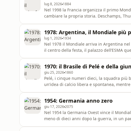
lug 8, 2026
1884
Nel 1998 la Francia organizza il primo Mond
cambiare la propria storia. Deschamps, Thur
paese multiculturale che per qualche settim
le tensioni sociali, il dibattito sull’immigraz
1978: Argentina, il Mondiale più p
entrato nel
lug 1, 2026
1934
Nel 1978 il Mondiale arriva in Argentina nel
il centro della festa, il palazzo dell’ESMA qu
mezzo ci sono l’allenatore Menotti, l’esclusi
1970: il Brasile di Pelé e della giu
giu 25, 2026
1860
Pelé, i cinque numeri dieci, la squadra più 
un’idea di calcio libera e spontanea, mentre i
Tra propaganda e preparazioni avanguardisti
racconta il momento in cui il calcio brasilia
1954: Germania anno zero
giu 17, 2026
2075
Nel 1954 la Germania Ovest vince il Mondiale
meno di dieci anni dopo la guerra, in un paes
segna l’inizio di qualcosa di nuovo e apre una