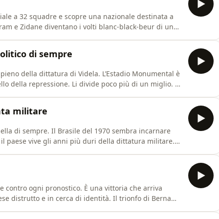
iale a 32 squadre e scopre una nazionale destinata a
am e Zidane diventano i volti blanc-black-beur di un
ana sembra trovare un equilibrio. Sullo sfondo restano
ione, l’ascesa del Front National e un calcio ormai
olitico di sempre
 pieno della dittatura di Videla. L’Estadio Monumental è
ello della repressione. Li divide poco più di un miglio. In
one di Maradona e anche Licio Gelli.
nta militare
bella di sempre. Il Brasile del 1970 sembra incarnare
l paese vive gli anni più duri della dittatura militare.
che per le partite in altura, il Mondiale messicano
no diventa mito globale.
 contro ogni pronostico. È una vittoria che arriva
e distrutto e in cerca di identità. Il trionfo di Berna
 riflessione sul senso di quella vittoria.