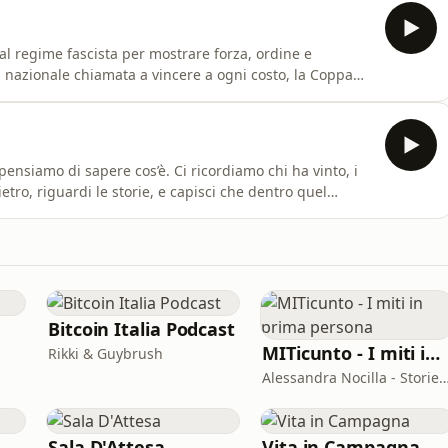
al regime fascista per mostrare forza, ordine e
 nazionale chiamata a vincere a ogni costo, la Coppa
gioca una partita, fuori se ne gioca un’altra, molto più
 cos’è. Ci ricordiamo chi ha vinto, i
a succedendo molto di più. Il nuovo podcast dall'11 giugno.
Bitcoin Italia Podcast
MITicunto - I miti in prima persona
Rikki & Guybrush
Alessandra Nocilla - Storieli
Sala D'Attesa
Vita in Campagna