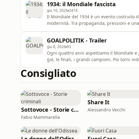
1934: il Mondiale fascista
giu 10, 2026
2414
Il Mondiale del 1934 è un evento costruito d
modernità. Tra propaganda, pressioni e una
diventa uno strumento politico. Sul campo si 
grande.
GOALPOLITIK - Trailer
giu 8, 2026
93
Ogni quattro anni aspettiamo il Mondiale e pensiamo di sapere
gol, le finali, i grandi campioni. Poi torni indietro, riguardi le storie, e capisci che dentro quel
torneo stav
Consigliato
Share It
Sottovoce - Storie criminali
Alessandro Vecchi
Fabio Mammarella
Le donne dell'Odissea
Fuori Casa