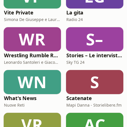
Vite Private
La gita
Simona De Giuseppe e Laura Marinaro
Radio 24
WR
S–
Wrestling Rumble Room Podcast
Stories – Le interviste di Omar Schillaci
Leonardo Santoleri e Giacomo Toniaccini
Sky TG 24
WN
S
What's News
Scatenate
Nuove Reti
Mapi Danna - Storielibere.fm
VR
AC