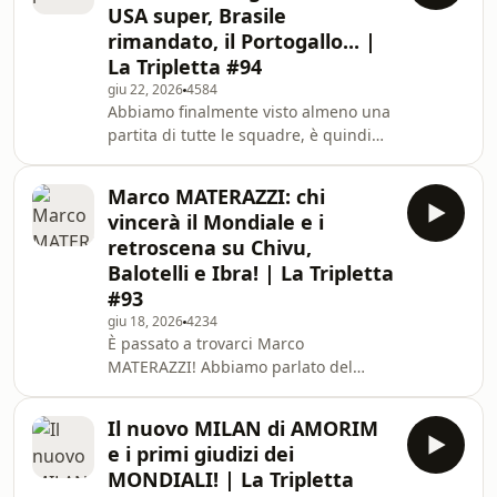
USA super, Brasile
l’uomo giusto secondo voi? Come
rimandato, il Portogallo... |
giocherà l’Italia di Conte? Discutiamo
La Tripletta #94
inoltre del Mondiale, i primi verdetti e
decretiamo la miglior parata nella
giu 22, 2026
4584
Abbiamo finalmente visto almeno una
storia dei mondiali! Con Francesco
partita di tutte le squadre, è quindi
Calvi
ora dei primi giudizi! Quali squadre
sono promosse? quali rimandate? e
Marco MATERAZZI: chi
quali retrocesse? fateci sapere la
vincerà il Mondiale e i
vostra nei commenti! Con Gioele
retroscena su Chivu,
Anelli, Samuele Mandarò, Tommaso
Balotelli e Ibra! | La Tripletta
Milanese e Marco Guidi. Learn more
#93
about your ad choices. Visit
megaphone.fm/adchoices
giu 18, 2026
4234
È passato a trovarci Marco
MATERAZZI! Abbiamo parlato del
MONDIALE, chi vincerà secondo
Marco e chi è il difensore più forte di
Il nuovo MILAN di AMORIM
tutta la competizione secondo lui. Ci
e i primi giudizi dei
ha raccontato anche molti retroscena
MONDIALI! | La Tripletta
sul 2006, sulla sua rivalità con Zlatan,