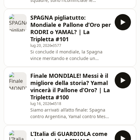
squadre, sono ricominciate le
amichevoli estive e ricomincia La
Tripletta! Oggi vi diamo le nostre
SPAGNA pigliatutto:
prime impressioni sulle prime 6 dello
Mondiale e Pallone d’Oro per
scorso campionato: Inter, Napoli,
RODRI o YAMAL? | La
Roma, Como, Milan e Juve. Chi tra
Tripletta #101
queste è più pronta per la Serie A
lug 20, 2026
3577
2026/27? Chi ha bisogno di più
Si conclude il mondiale, la Spagna
acquisti? Chi ha agito meglio sul
vince meritando e conclude un
mercato? Fateci sapere la vostra nei
Mondiale da sogno. Chi vincerà ora il
commenti! Con&nbsp;
Pallone d’Oro tra Messi, Rodri e
Finale MONDIALE! Messi è il
Yamal? 👀 parliamo anche della
migliore della storia? Yamal
Nazionale che tra poco annuncerà il
vincerà il Pallone d’Oro? | La
nuovo c.t. deciso da Malagò e Maldini,
Tripletta #100
sarà Pirlo o Guardiola? O un nome a
lug 16, 2026
4518
sorpresa? Come sempre fateci sapere
Siamo arrivati all’atto finale: Spagna
la vostra nei commenti! Con Francesco
contro Argentina, Yamal contro Messi.
Pietrella, Luca Bianchin, Tommaso
Chi salirà sul tetto del mondo? E chi
Milanese e Marc
vincerà il pallone d’oro tra i due?
L’Italia di GUARDIOLA come
Messi è comunque da ricordare come