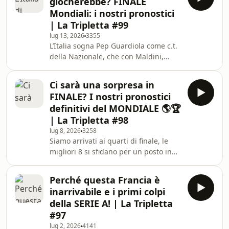
giocherebbe? FINALE
il migliore della storia, anche sopra a
Mondiali: i nostri pronostici
Maradona? Sono tornati dall’America
| La Tripletta #99
Luca e Filippo, il magister è carico
lug 13, 2026
3355
come non mai, puntata da non
L’Italia sogna Pep Guardiola come c.t.
perdere! Con Filippo Conticello, Luca
della Nazionale, che con Maldini,
Bianchin, Tommaso Milanese e Marco
Leonardo e Malagò andrebbe a
rappresentare il nuovo ciclo dell’Italia.
Ci sarà una sorpresa in
Come cambierebbero il sistema calcio
FINALE? I nostri pronostici
italiano con loro? E come giocherebbe
definitivi del MONDIALE 🌎🏆
la Nazionale ad oggi con il tecnico
| La Tripletta #98
catalano? Siamo a ridosso delle due
lug 8, 2026
3258
semifinali del Mondiale: Francia -
Siamo arrivati ai quarti di finale, le
Spagna e Inghilterra - Argentina. Chi
migliori 8 si sfidano per un posto in
riuscirà a strappare un biglietto pe
semifinale e continuare ad inseguire
il sogno di salire sul tetto del mondo,
Perché questa Francia è
e noi facciamo i nostri pronostici di
inarrivabile e i primi colpi
tutte le partite analizzando tutte le
della SERIE A! | La Tripletta
squadre e il loro stato di forma. E
#97
valutiamo anche tutti gli assist di
lug 2, 2026
4141
Messi ai mondiali 👀 Fateci sapere la