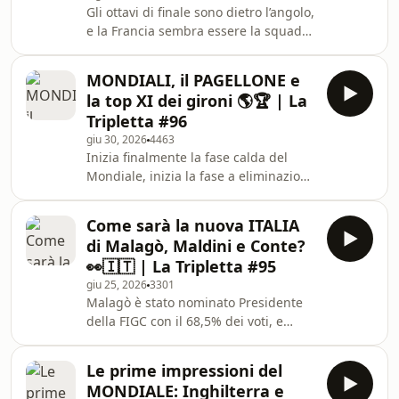
Gli ottavi di finale sono dietro l’angolo,
vostra nei commenti! Con Fabio
e la Francia sembra essere la squadra
Russo, Stefano Agresti, Tommas
più dominante. Ci siamo chiesti: il
tridente Olise, Mbappé e Dembélé è il
MONDIALI, il PAGELLONE e
più forte nella storia dei mondiali? 🤔
la top XI dei gironi 🌎🏆 | La
parliamo anche delle altre big, le
Tripletta #96
sorprese e i primi colpi di calcio
giu 30, 2026
4463
mercato: Gonçalo Ramos, Palestra,
Inizia finalmente la fase calda del
Liberali e molti altri. Come al solito
Mondiale, inizia la fase a eliminazione
fateci sapere la vostra nei commenti!
diretta. È quindi ora di dare un
Con Gioele Anelli, Luigi
giudizio e votare tutte le squadre che
Come sarà la nuova ITALIA
hanno strappato il biglietto per i
di Malagò, Maldini e Conte?
sedicesimi di finale, oltre che a votare
👀🇮🇹 | La Tripletta #95
la top XI dei migliori giocatori dei
giu 25, 2026
3301
gironi. Come sempre, fateci sapere la
Malagò è stato nominato Presidente
vostra nei commenti! Con Fabio
della FIGC con il 68,5% dei voti, e
Russo, Nicolas Cariglia, Tommaso
Maldini sembra essere il prescelto
Milanese e Marco Guidi. Learn more
per guidare la Nazionale nel ruolo di
ab
Le prime impressioni del
capo del Club Italia. Conte invece
MONDIALE: Inghilterra e
sembra in pole per la panchina, è