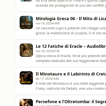
Gli Eroi della Guerra di Troia è il quinto ca
vicende dei protagonisti di uno dei conflitti
solo battaglia, ma intreccio di orgoglio, pass
le figure più iconiche dell’epica troiana: Achil
Mitologia Greca 06 - Il Mito di Lic
nov 18, 2025
1400
Un racconto cupo e potente che rilegge uno d
greca: la maledizione di Licaone, il re che os
ricostruisce il mito con atmosfera intensa 
evocativa.Un viaggio nel sacro e nel proibito
Le 12 Fatiche di Eracle – Audioli
Z
nov 28, 2025
2730
L’epica storia di Eracle, l’eroe più potente d
completo dedicato alle sue leggendarie Dodic
simbolismo, prove impossibili e antichi inse
creature divine e imprese ai limiti dell’uma
Il Minotauro e il Labirinto di Cre
delle Fatiche
dic 17, 2025
1649
Il mito del Minotauro è una delle leggende p
Creta, costruito da Dedalo, vive una creatur
affronta il mostro grazie al filo di Arianna,
destino e intelligenza contro la forza bruta
Persefone e l’Oltretomba: il Segr