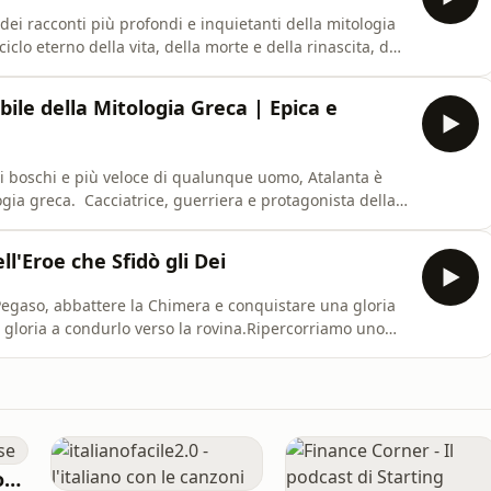
dei racconti più profondi e inquietanti della mitologia
ciclo eterno della vita, della morte e della rinascita, del
fone discende nel regno dei morti, diventandone regina.
 ritmo delle stagioni, mentre la sua assenza cond
bile della Mitologia Greca | Epica e
ra i boschi e più veloce di qualunque uomo, Atalanta è
ogia greca. Cacciatrice, guerriera e protagonista della
da attraversa il mondo degli eroi antichi tra sangue,
la Locanda della Tormenta, vi porterò nel cuore della Gre
ll'Eroe che Sfidò gli Dei
Pegaso, abbattere la Chimera e conquistare una gloria
 gloria a condurlo verso la rovina.Ripercorriamo uno
: una storia di coraggio, ingegno, ambizione e hybris
o moderno.🏰 **Segui la Locanda della Tormenta:**-
Cose (molto) preziose