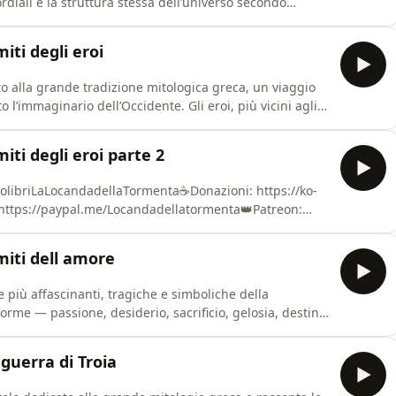
mordiali e la struttura stessa dell’universo secondo
l Caos, la condizione iniziale in cui non esistevano né
iale nacquero Gea, Tartaro, Erebo e le prime forze che
iti degli eroi
ato alla grande tradizione mitologica greca, un viaggio
l’immaginario dell’Occidente. Gli eroi, più vicini agli
, destino, debolezza e grandezza.L’audiolibro racconta
eo, Giasone e Bellerofonte, ognuno protagonista di impre
iti degli eroi parte 2
olibriLaLocandadellaTormenta☕Donazioni: https://ko-
 https://paypal.me/Locandadellatormenta👑Patreon:
nta🏰 **Segui la Locanda della Tormenta:**- YouTube
.youtube.com/@lalocandadellatormenta) - Instagram
miti dell amore
ie più affascinanti, tragiche e simboliche della
 forme — passione, desiderio, sacrificio, gelosia, destino
pace di unire gli dei agli uomini e di determinare il
ta le vicende di coppie leggendarie come Orfeo ed
 guerra di Troia