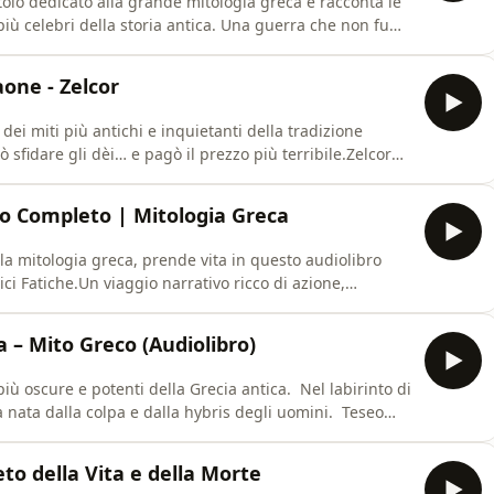
pitolo dedicato alla grande mitologia greca e racconta le
 più celebri della storia antica. Una guerra che non fu
ioni, tradimenti e interventi divini.L’audiolibro presenta
le, simbolo di furia e invincibilità; Ettor
aone - Zelcor
ei miti più antichi e inquietanti della tradizione
ò sfidare gli dèi… e pagò il prezzo più terribile.Zelcor
e moderna, fondendo fedeltà alla leggenda e narrativa
, tra colpa, metamorfosi e punizione divina, dove l’ira di
bro Completo | Mitologia Greca
ella mitologia greca, prende vita in questo audiolibro
i Fatiche.Un viaggio narrativo ricco di azione,
gnamenti che attraversano mostri, re dispotici,
no. In queste pagine sonore scoprirai:Il senso originario
ta – Mito Greco (Audiolibro)
iù oscure e potenti della Grecia antica. Nel labirinto di
a nata dalla colpa e dalla hybris degli uomini. Teseo
 simbolo di ingegno e memoria. Un racconto di sacrificio,
. Audiolibro narrato dalla Locanda della Tormenta
eto della Vita e della Morte