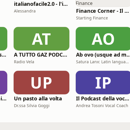
italianofacile2.0 - l'italiano con le canzoni
Finance Corner - Il podcast di Starting Finance
Alessandra
Starting Finance
AT
AO
1000 dischi per un secolo
A TUTTO GAZ PODCAST
Ab ovo (usque ad 
Radio Vela
Satura Lanx: Latin language and literature for beginners.
UP
IP
151eg - Storie di animazione
Un pasto alla volta
Il Podcast della voce e del canto
Dr.ssa Silvia Goggi
Andrea Tosoni Vocal Coach