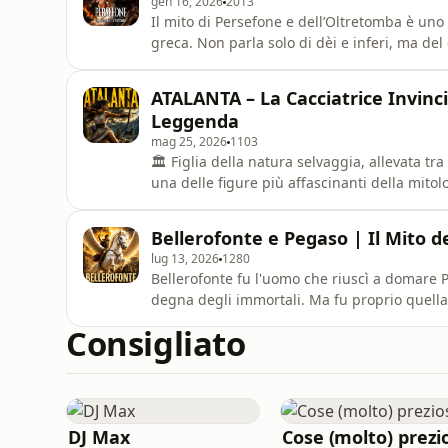
gen 16, 2026
2013
Il mito di Persefone e dell’Oltretomba è uno 
greca. Non parla solo di dèi e inferi, ma del 
distacco e del ritorno.Rapita da Ade, Perse
Il suo ritorno periodico sulla terra segna il
ATALANTA – La Cacciatrice Invinci
Leggenda
mag 25, 2026
1103
🏛️ Figlia della natura selvaggia, allevata t
una delle figure più affascinanti della mitol
caccia al Cinghiale Calidonio, la sua leggen
sfide impossibili e destino.Questa notte, al
Bellerofonte e Pegaso | Il Mito de
lug 13, 2026
1280
Bellerofonte fu l'uomo che riuscì a domare 
degna degli immortali. Ma fu proprio quella
dei miti più affascinanti della Grecia antica
Consigliato
che ancora oggi continua a parlare all'uom
YouTube → [@LaLo
DJ Max