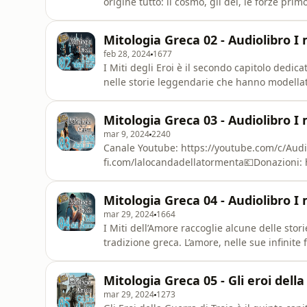
origine tutto: il cosmo, gli dei, le forze pri
l’antica cultura ellenica.Il racconto parte da
ordine né forma. Da questa oscurità primord
Mitologia Greca 02 - Audiolibro I m
avreb
feb 28, 2024
1677
I Miti degli Eroi è il secondo capitolo dedic
nelle storie leggendarie che hanno modellato 
uomini rispetto agli dei, incarnano coraggio
le gesta di figure come Eracle, Teseo, Pers
Mitologia Greca 03 - Audiolibro I m
mar 9, 2024
2240
Canale Youtube: https://youtube.com/c/Audi
fi.com/lalocandadellatormenta​💶Donazioni:
https://www.patreon.com/locandadellatorme
→ [@LaLocandaDellaTormenta](https://www
Mitologia Greca 04 - Audiolibro I 
→ [La Locanda della Tormenta](https
mar 29, 2024
1664
I Miti dell’Amore raccoglie alcune delle stor
tradizione greca. L’amore, nelle sue infinite
— è uno dei temi centrali della mitologia, ca
corso di intere vicende.L’audiolibro raccon
Mitologia Greca 05 - Gli eroi della
Euridice,
mar 29, 2024
1273