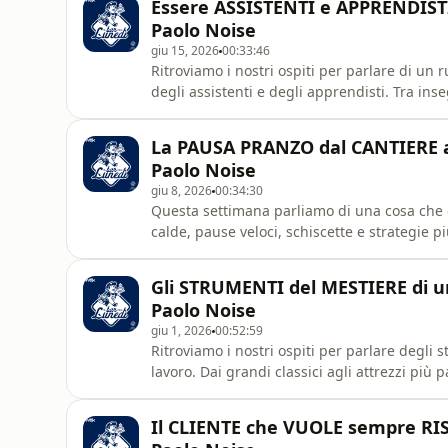
Essere ASSISTENTI e APPRENDISTI a
Paolo Noise
giu 15, 2026
00:33:46
Ritroviamo i nostri ospiti per parlare di un
degli assistenti e degli apprendisti. Tra ins
intense e tanta esperienza sul campo, scop
chi lo fa da anni. Buon lunedì! Una produzi
⁠La PAUSA PRANZO dal CANTIERE al
Paolo Noise⁩
giu 8, 2026
00:34:30
Questa settimana parliamo di una cosa che o
calde, pause veloci, schiscette e strategie p
di chi passa le giornate sul campo. Buon l
Commericiali
Gli STRUMENTI del MESTIERE di un
Paolo Noise ​
giu 1, 2026
00:52:59
Ritroviamo i nostri ospiti per parlare degli
lavoro. Dai grandi classici agli attrezzi più 
indispensabili del mestiere, quelli che fann
diventano quasi inseparabili per chi lavora 
Il ⁠⁠⁠CLIENTE che VUOLE sempre RI
Volkswagen Veico