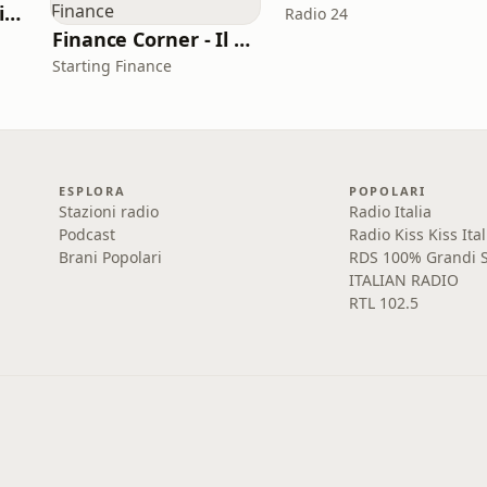
italianofacile2.0 - l'italiano con le canzoni
Radio 24
Finance Corner - Il podcast di Starting Finance
Starting Finance
ESPLORA
POPOLARI
Stazioni radio
Radio Italia
Podcast
Radio Kiss Kiss Ital
Brani Popolari
RDS 100% Grandi S
ITALIAN RADIO
RTL 102.5