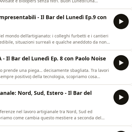
rovvisate e bloopers senza filtri. Buon Lunedì!Una
merciali.
resentabili - Il Bar del Lunedì Ep.9 con
 mondo dell’artigianato: i colleghi furbetti e i cantieri
credibile, situazioni surreali e qualche aneddoto da non
lavoro sul campo mette davvero alla prova pazienza e
e Wtlk per Volkswagen Veicoli Commerciali.
 Il Bar del Lunedì Ep. 8 con Paolo Noise
oro prende una piega… decisamente sbagliata. Tra lavori
 sempre positivo) della tecnologia, scopriamo cosa
ntrano… e come si rimedia quando il danno è fatto.
wagen Veicoli Commerciali.
nale: Nord, Sud, Estero - Il Bar del
ifferenze nel lavoro artigianale tra Nord, Sud ed
copriamo come cambia questo mestiere a seconda del
que. Buon lunedì!Una produzione Wtlk per Volkswagen