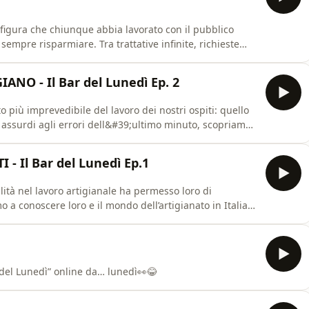
a figura che chiunque abbia lavorato con il pubblico
sempre risparmiare. Tra trattative infinite, richieste
sa”, scopriamo come si gestiscono certe situazioni nel
dì!Una produzione Wtlk per Volkswagen Veicoli
ANO - Il Bar del Lunedì Ep. 2
o più imprevedibile del lavoro dei nostri ospiti: quello
ù assurdi agli errori dell&#39;ultimo minuto, scopriamo
#39;artigianato... e come si sopravvive quando tutto
oduzione Wtlk per Volkswagen Veicoli Commerciali
- Il Bar del Lunedì Ep.1
ilità nel lavoro artigianale ha permesso loro di
 a conoscere loro e il mondo dell’artigianato in Italia
iano mai sentito da un cliente. Buon lunedì!Una
mmerciali
ar del Lunedì” online da… lunedì👀😂