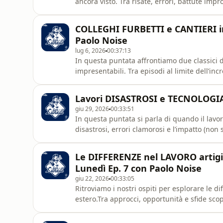
ancora visto. Tra risate, errori, battute imp
produzione Wtlk per Volkswagen Veicoli Com
COLLEGHI FURBETTI e CANTIERI imp
Paolo Noise
lug 6, 2026
00:37:13
In questa puntata affrontiamo due classici del
impresentabili. Tra episodi al limite dell’in
credere, scopriamo cosa succede quando il 
professionalità. Buon lunedì!Una produzion
Lavori DISASTROSI e TECNOLOGIA -
giu 29, 2026
00:33:51
In questa puntata si parla di quando il lav
disastrosi, errori clamorosi e l’impatto (non
succede quando innovazione e realtà si sco
Buon lunedì!Una produzione Wtlk per Volks
⁠Le DIFFERENZE nel LAVORO artigia
Lunedì Ep. 7 con Paolo Noise
giu 22, 2026
00:33:05
Ritroviamo i nostri ospiti per esplorare le d
estero.Tra approcci, opportunità e sfide s
contesto… e cosa resta invece uguale ovun
Veicoli Commerciali.