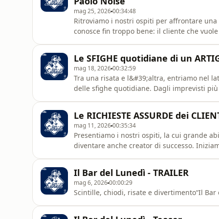
Paolo Noise
mag 25, 2026
00:34:48
Ritroviamo i nostri ospiti per affrontare un
conosce fin troppo bene: il cliente che vuole 
improbabili e tentativi di “tirare giù qualco
mondo dell’artigianato in Italia. Buon lune
Le SFIGHE quotidiane di un ARTIGI
Commerciali
mag 18, 2026
00:32:59
Tra una risata e l&#39;altra, entriamo nel lat
delle sfighe quotidiane. Dagli imprevisti pi
cosa succede davvero dietro le quinte dell&
sembra andare storto. Buon lunedì! Una pr
Le RICHIESTE ASSURDE dei CLIENTI 
mag 11, 2026
00:35:34
Presentiamo i nostri ospiti, la cui grande ab
diventare anche creator di successo. Iniziamo
attraverso le richieste più assurde che abb
produzione Wtlk per Volkswagen Veicoli Co
Il Bar del Lunedì - TRAILER
mag 6, 2026
00:00:29
Scintille, chiodi, risate e divertimento“Il B