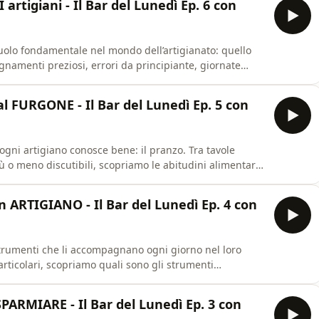
rtigiani - Il Bar del Lunedì Ep. 6 con
 ruolo fondamentale nel mondo dell’artigianato: quello
egnamenti preziosi, errori da principiante, giornate
riamo cosa significa imparare un mestiere affiancando
one Wtlk per Volkswagen Veicoli Commerciali.
 FURGONE - Il Bar del Lunedì Ep. 5 con
gni artigiano conosce bene: il pranzo. Tra tavole
iù o meno discutibili, scopriamo le abitudini alimentari
unedì!Una produzione Wtlk per Volkswagen Veicoli
 ARTIGIANO - Il Bar del Lunedì Ep. 4 con
 strumenti che li accompagnano ogni giorno nel loro
particolari, scopriamo quali sono gli strumenti
o risparmiare tempo, risolvono problemi e, a volte,
nell’artigianato. Buon lunedì!Una produzione Wtlk per
SPARMIARE - Il Bar del Lunedì Ep. 3 con