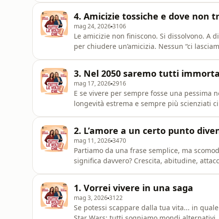
dell’aristocrazia, tra dati reali e stranezze 
4. Amicizie tossiche e dove non t
mag 24, 2026
3106
Le amicizie non finiscono. Si dissolvono. A d
per chiudere un’amicizia. Nessun “ci lascia
fanno così male.Parliamo di amicizie tossich
anche di un punto scomodo: perché la societ
3. Nel 2050 saremo tutti immorta
a quel
mag 17, 2026
2916
E se vivere per sempre fosse una pessima notizia? Sempre più miliardari stanno inv
longevità estrema e sempre più scienziati c
di immortalità molto vicina. Ma siamo davvero pront
scienza — tra biotecnologie e ossessione ant
2. L’amore a un certo punto diven
inquietanti: chi potrà
mag 11, 2026
3470
Partiamo da una frase semplice, ma scomoda:
significa davvero? Crescita, abitudine, attac
succede nel cervello quando ci innamoriamo 
resta quando quella fase finisce.Parliamo di
1. Vorrei vivere in una saga
della fatic
mag 3, 2026
3122
Se potessi scappare dalla tua vita... in qual
Star Wars: tutti sogniamo mondi alternativi