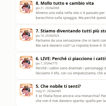
8. Mollo tutto e cambio vita
shopping comp
giu 21, 2026
2668
Almeno una volta nella vita ci è passato per l
baracchino sulla spiaggia. Ma perché questa 
davvero? Forse ci facciamo solo illudere ch
finalmente felici. Questa puntata è realizzata in collaborazione con Serenis. Segui il link per
7. Stiamo diventando tutti più st
prenotare
giu 14, 2026
2924
Partiamo da una sensazione che in tanti co
Ma sarà davvero così? La risposta breve è: 
probabilmente non stiamo diventando più stu
dipendenti, meno allenati al pensiero profo
6. LIVE: Perché ci piacciono i catt
disposti a vendere? Ques
giu 7, 2026
2775
Perché i cattivi sono diventati i personaggi d
facciamo il tifo, con cui empatizziamo, che 
speciale, registrata live al Salone del Libro d
De Marco, la donna che ha ridefinito il podca
5. Che nobile ti senti?
mag 31, 2026
2485
E se l’Italia fosse ancora una monarchia? Pa
che non è mai davvero sparito: quello per la 
siamo ancora così attratti da un mondo che 