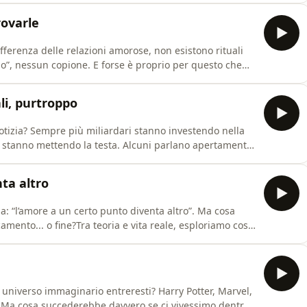
storiche. E poi mettiamo alla prova la vostra sopravviven
rovarle
ifferenza delle relazioni amorose, non esistono rituali
mo”, nessun copione. E forse è proprio per questo che
e, red flag che ignoriamo e dinamiche invisibili. Ma
à dà così poco valore alla perdita di un amico rispetto
li, purtroppo
estendo nella
i stanno mettendo la testa. Alcuni parlano apertamente
i a un mondo senza fine? Partiamo dalla
i-aging — per arrivare alle implicazioni più
ta altro
 “l’amore a un certo punto diventa altro”. Ma cosa
camento... o fine?Tra teoria e vita reale, esploriamo cosa
(spoiler: è molto simile a una dipendenza) e cosa
 relazioni che durano, di quelle che si trasformano e
e universo immaginario entreresti? Harry Potter, Marvel,
. Ma cosa succederebbe davvero se ci vivessimo dentro?