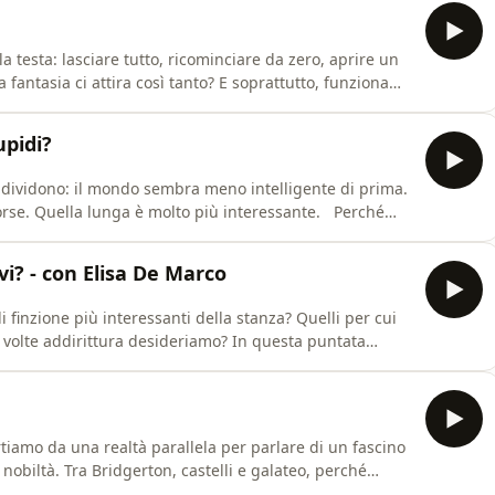
a testa: lasciare tutto, ricominciare da zero, aprire un
fantasia ci attira così tanto? E soprattutto, funziona
e solo un cambiamento radicale ci possa rendere
upidi?
ndividono: il mondo sembra meno intelligente di prima.
forse. Quella lunga è molto più interessante. Perché
pidi. Stiamo solo diventando più distratti, più
ndo. Nel mentre vi chiediamo: quanto QI sareste
ivi? - con Elisa De Marco
i finzione più interessanti della stanza? Quelli per cui
a volte addirittura desideriamo? In questa puntata
i Torino, Camilla e Alice non sono sole: con loro c'è Elisa
st di true crime in Italia e che da tre anni conse
rtiamo da una realtà parallela per parlare di un fascino
nobiltà. Tra Bridgerton, castelli e galateo, perché
ufficialmente non esiste più? Scopriamo cosa resta oggi