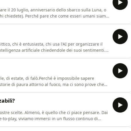
re il 20 luglio, anniversario dello sbarco sulla Luna, o
chi chiedete). Perché pare che come esseri umani siamo
sa di nascosto dietro il cespuglio. È un meccanismo di
he, però, un po' di strada ce n’è. Ci addentriamo nei
ico, chi è entusiasta, chi usa l'AI per organizzare il
ntelligenza artificiale chiedendole dei suoi sentimenti.
ico e accordi con il Pentagono. E poi l'elefante nella
arci? Questa puntata è realizzata in collaborazione con
e, di estate, di falò.Perché è impossibile sapere
storie di paura attorno al fuoco, ma ci sono prove che
no qualche migliaio di anni. E qualcosa ci dice che non
reature che disturbano il sonno. E voi, avete storie di
abili?
stre scelte. Almeno, è quello che ci piace pensare. Dai
ee-to-play, viviamo immersi in un flusso continuo di
 direzione precisa. E il problema non è tanto
n noi stessi. Parliamo di tecniche di persuasione e di