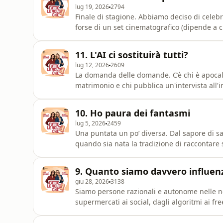
lug 19, 2026
2794
Finale di stagione. Abbiamo deciso di celebra
forse di un set cinematografico (dipende a 
biologicamente predisposti a cercare qualco
sopravvivenza antico. Da qui alle scie chimic
11. L'AI ci sostituirà tutti?
com
lug 12, 2026
2609
La domanda delle domande. C’è chi è apocalitt
matrimonio e chi pubblica un'intervista all'i
Parliamo di impatto ambientale, di impatto et
stanza: il lavoro. Quanto dobbiamo preoccup
10. Ho paura dei fantasmi
lug 5, 2026
2459
Una puntata un po’ diversa. Dal sapore di sal
quando sia nata la tradizione di raccontare 
fuoco e racconto vadano a braccetto da alme
è un caso. Parliamo di folklore, leggende e c
9. Quanto siamo davvero influenz
paura?
giu 28, 2026
3138
Siamo persone razionali e autonome nelle no
supermercati ai social, dagli algoritmi ai fr
messaggi progettati per spingerci verso una
riconoscerli negli altri. È non riconoscerli i