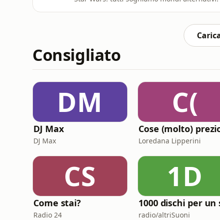
Partiamo da qui per parlare di fandom, nosta
catturano così tanto da cambiare anche il m
finisce, p
Carica
Consigliato
DM
C(
DJ Max
DJ Max
Loredana Lipperini
CS
1D
Come stai?
Radio 24
radio/altriSuoni