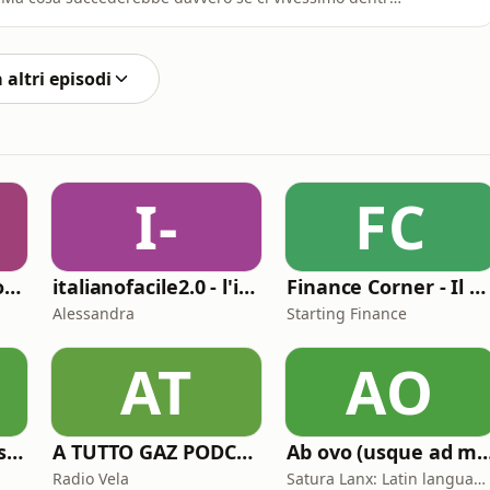
lgia e bisogno di evasione. Perché alcune storie ci
odo in cui vediamo la realtà? E quando una serie
 altri episodi
I-
FC
Cose (molto) preziose
italianofacile2.0 - l'italiano con le canzoni
Finance Corner - Il podcast di Starting Finance
Alessandra
Starting Finance
AT
AO
1000 dischi per un secolo
A TUTTO GAZ PODCAST
Ab ovo (usque ad 
Radio Vela
Satura Lanx: Latin language and literature for beginners.