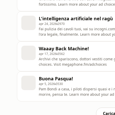
fortissimo. Learn more about your ad choic
L'intelligenza artificiale nel ragù
apr 24, 2026
2970
Fai pulizia dei cavoli tuoi, vai su incogni.com/cma Un'altra storia di pivot... E poi Cris
l'ora legale, finalmente. Learn more about 
Waaay Back Machine!
apr 17, 2026
3562
Archivi che spariscono, dottori vestiti com
choices. Visit megaphone.fm/adchoices
Buona Pasqua!
apr 5, 2026
3530
Pam Bondi a casa, i piloti dispersi quasi e i
morire, pensa te. Learn more about your ad
Carica