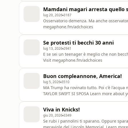
Mamdani magari arresta quello 
lug 20, 2026
3187
Osservatorio demenza. Ma anche osservatorio
megaphone.fm/adchoices
Se protesti ti becchi 30 anni
lug 13, 2026
2941
E se sei un teenager è meglio che non becch
Visit megaphone.fm/adchoices
Buon compleannone, America!
lug 5, 2026
3510
MA Trump ha rovinato tutto. Poi c'è l'acqua
TAYLOR SWIFT SI SPOSA Learn more about yo
Viva in Knicks!
giu 20, 2026
3349
Se rubi i pannolini ti sparano. Oppure sparan
meravigle del Lincoln Memorial. Learn more