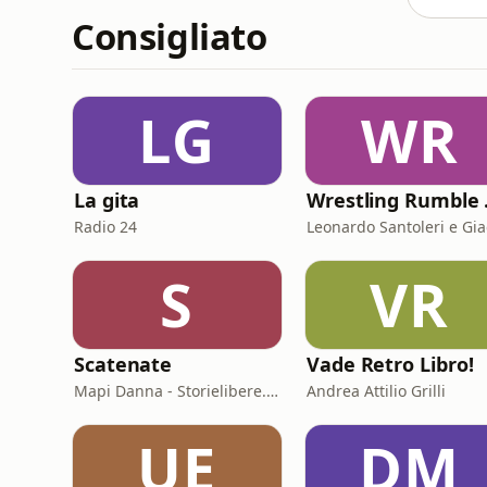
Consigliato
LG
WR
La gita
Wres
Radio 24
S
VR
Scatenate
Vade Retro Libro!
Mapi Danna - Storielibere.fm
Andrea Attilio Grilli
UE
DM