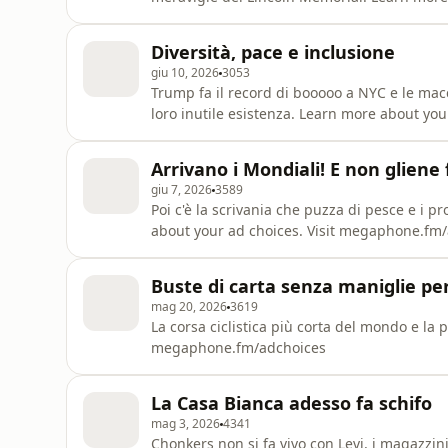
Diversità, pace e inclusione
giu 10, 2026
3053
Trump fa il record di booooo a NYC e le mac
loro inutile esistenza. Learn more about yo
Arrivano i Mondiali! E non gliene
giu 7, 2026
3589
Poi c'è la scrivania che puzza di pesce e i 
about your ad choices. Visit megaphone.fm
Buste di carta senza maniglie pe
mag 20, 2026
3619
La corsa ciclistica più corta del mondo e la
megaphone.fm/adchoices
La Casa Bianca adesso fa schifo
mag 3, 2026
4341
Chonkers non si fa vivo con Levi, i magazzini prendono fuoco e gli avocado in California vanno