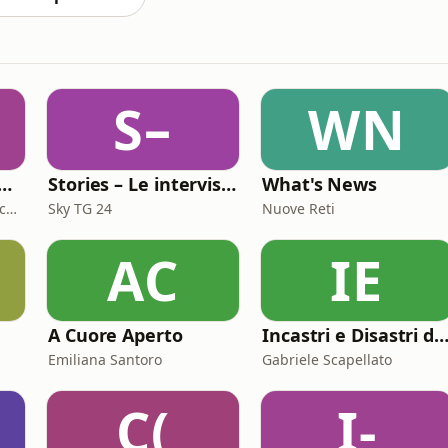
S–
WN
tling Rumble Room Podcast
Stories – Le interviste di Omar Schillaci
What's News
Leonardo Santoleri e Giacomo Toniaccini
Sky TG 24
Nuove Reti
AC
IE
A Cuore Aperto
Incastri e Disastri di Cop
Emiliana Santoro
Gabriele Scapellato
C(
I-