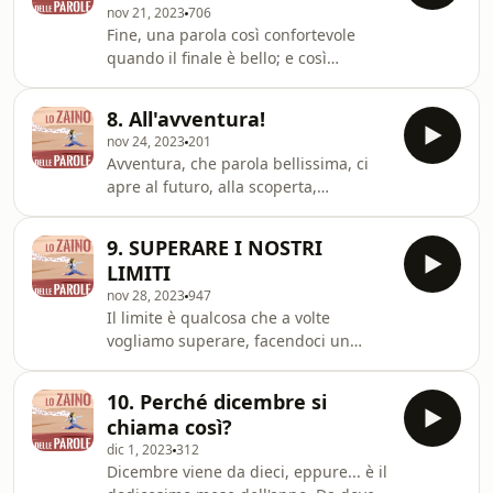
nov 21, 2023
706
Fine, una parola così confortevole
quando il finale è bello; e così
minacciosa quando finiamo un
nemico. Dipende da cosa c'è vicino.
8. All'avventura!
nov 24, 2023
201
Avventura, che parola bellissima, ci
apre al futuro, alla scoperta,
all'arricchimento, all'accoglienza della
diversità; al pericolo è vero, ma anche
9. SUPERARE I NOSTRI
al divertimento.
LIMITI
nov 28, 2023
947
Il limite è qualcosa che a volte
vogliamo superare, facendoci un
discreto mazzo perchè superare i
nostri limiti spesso è dura. A volte
10. Perché dicembre si
invece lo accettiamo, perchè, diamine,
chiama così?
ognuno ha diritto ad avere i suoi
dic 1, 2023
312
limiti, e non possiamo saper fare
Dicembre viene da dieci, eppure... è il
tutto.Vene dal latino Limes che era un