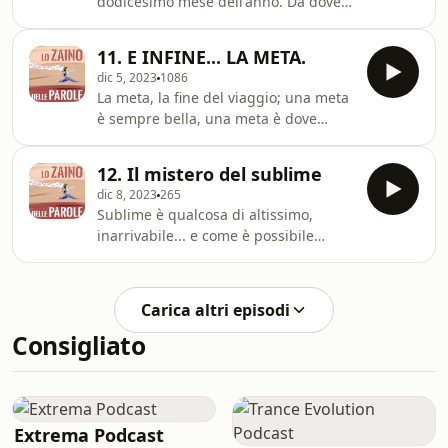
dodicesimo mese dell'anno. Da dove
confine molto, molto particolare, e che
viene questa anomalia? C'entrano i
ci racconta che un limite prima o poi è
portoghesi, e la superstizione dei
inevitabile, necessario, e forse ci fa
11. E INFINE... LA META.
romani.
dic 5, 2023
1086
La meta, la fine del viaggio; una meta
è sempre bella, una meta è dove
siamo destinati da sempre ad
arrivare.
12. Il mistero del sublime
dic 8, 2023
265
Sublime è qualcosa di altissimo,
inarrivabile... e come è possibile
allora che il sublime sia qualcosa che
sta SOTTO - sub - la soglia? Cioè,
diamine, noi sotto la soglia lo usiamo
Carica altri episodi
per definire qualcosa di inaccettabile.
Consigliato
E' che le soglie per i latini in realtà
erano due, e allora, forse, tutto si
spiega.
Extrema Podcast