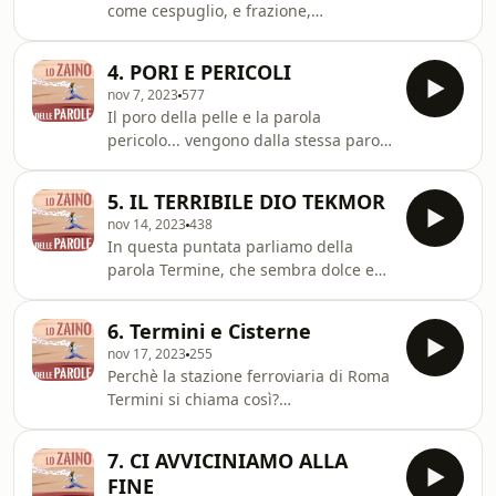
come cespuglio, e frazione,
l'operazione matematica, vengano
dalla stessa parola latina? E cosa
4. PORI E PERICOLI
c'entra Leopardi?
nov 7, 2023
577
Il poro della pelle e la parola
pericolo... vengono dalla stessa parola
greca. Ma allora i pori sono
pericolosi? Certo che no, e il mistero
5. IL TERRIBILE DIO TEKMOR
sembra insolubile. Sembra
nov 14, 2023
438
naturalmente, aprendo lo zaino di
In questa puntata parliamo della
queste parole scopriremo che tutto si
parola Termine, che sembra dolce e
spiega se comprendiamo come i greci
tranquilla, ma il dio greco Tekmor in
vivevano i loro viaggi e i loro confini.
realtà era potentissimo, tanto che
6. Termini e Cisterne
anche Zeus doveva chinare il capo
nov 17, 2023
255
dinnanzi a lui: e se ci pensiamo il
Perchè la stazione ferroviaria di Roma
personaggio di Terminator in effetti
Termini si chiama così?
non era così rassicurante...
Insospettabilmente il suo nome ha a
che vedere con un'antica cisterna...
7. CI AVVICINIAMO ALLA
FINE