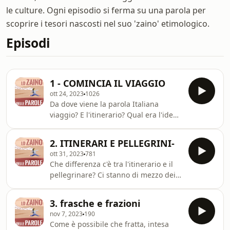
le culture. Ogni episodio si ferma su una parola per
scoprire i tesori nascosti nel suo 'zaino' etimologico.
Episodi
1 - COMINCIA IL VIAGGIO
ott 24, 2023
1026
Da dove viene la parola Italiana
viaggio? E l'itinerario? Qual era l'idea
del viaggio che avevano I latini? In
cosa era diversa dalla nostra?
2. ITINERARI E PELLEGRINI-
ott 31, 2023
781
Che differenza c'è tra l'itinerario e il
pellegrinare? Ci stanno di mezzo dei
campi, anzi, delle fratte.
3. frasche e frazioni
nov 7, 2023
190
Come è possibile che fratta, intesa