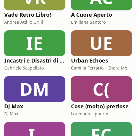
Vade Retro Libro!
A Cuore Aperto
Andrea Attilio Grilli
Emiliana Santoro
IE
UE
Incastri e Disastri di Coppia
Urban Echoes
Gabriele Scapellato
Camilla Ferrario - Chora Media
DM
C(
DJ Max
Cose (molto) preziose
DJ Max
Loredana Lipperini
I-
FC