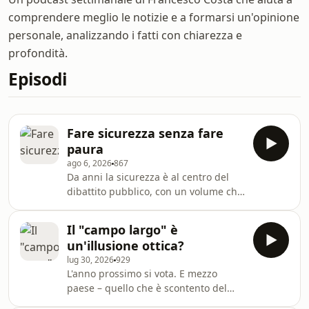
comprendere meglio le notizie e a formarsi un'opinione
personale, analizzando i fatti con chiarezza e
profondità.
Episodi
Fare sicurezza senza fare
paura
ago 6, 2026
867
Da anni la sicurezza è al centro del
dibattito pubblico, con un volume che
salirà ancora con la campagna
elettorale e argomenti basati spesso
Il "campo largo" è
sulla paura. I reati più gravi calano,
un'illusione ottica?
ma la metà degli italiani si sente
lug 30, 2026
929
meno sicura di prima. Cosa si
L'anno prossimo si vota. E mezzo
dovrebbe fare, allora,
paese – quello che è scontento del
sull’immigrazione, sui piccoli reati,
governo Meloni – aspetta lo stesso
sulla gestione delle piazze? Se la