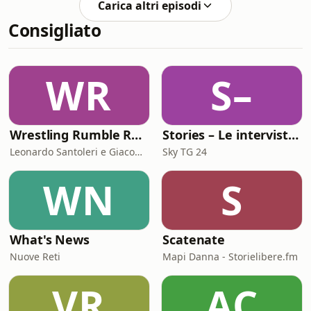
Carica altri episodi
edizione del più partecipato evento
Consigliato
sui libri in Europa, e dialogare con
Francesco Costa, direttore del Post e
conduttore di Wilson ma anche
curatore della sezione Informazione
WR
S–
del suddetto Salone. Sanders era al
Salone per
Wrestling Rumble Room Podcast
Stories – Le interviste di Omar Schillaci
Leonardo Santoleri e Giacomo Toniaccini
Sky TG 24
WN
S
What's News
Scatenate
Nuove Reti
Mapi Danna - Storielibere.fm
VR
AC