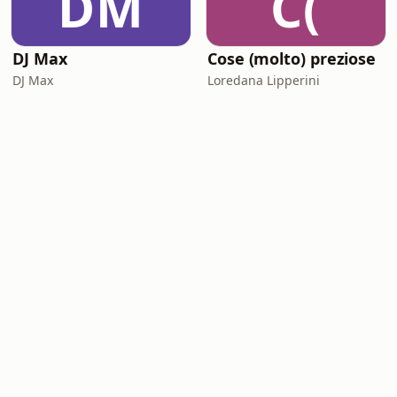
DM
C(
DJ Max
Cose (molto) preziose
DJ Max
Loredana Lipperini