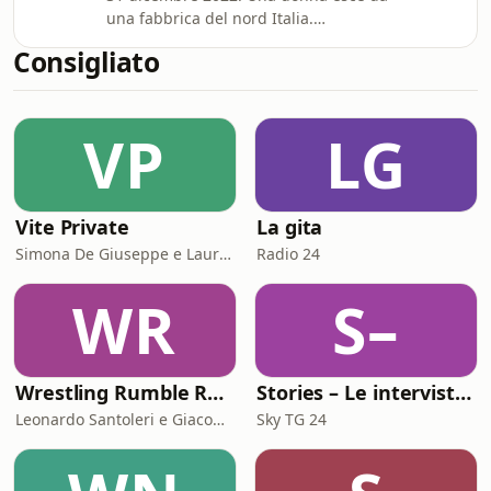
nella sua azienda. Così Sofia
una fabbrica del nord Italia.
frequenta Ragioneria, mentre nel
Apparentemente, è una come tante,
weekend adora andare a ballare. In
Consigliato
che dopo il lavoro si fionda a casa per
questo episodio conosciamo Sofia, la
preparare il cenone di Capodanno. In
sua adolescenza e l’incontro con
realtà, però, non c’è nessuno ad
Giovanni. Ma cominc
VP
LG
aspettarla. E nessuno sa che quello è
il primo capodanno che trascorrerà
da sola, lontana da un uomo che
avrebbe potuto ucciderla. Quanto
Vite Private
La gita
sono lunghi 35 anni di matrimonio e
violenze? Cosa
Simona De Giuseppe e Laura Marinaro
Radio 24
WR
S–
Wrestling Rumble Room Podcast
Stories – Le interviste di Omar Schillaci
Leonardo Santoleri e Giacomo Toniaccini
Sky TG 24