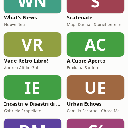
WN
S
What's News
Scatenate
Nuove Reti
Mapi Danna - Storielibere.fm
VR
AC
Vade Retro Libro!
A Cuore Aperto
Andrea Attilio Grilli
Emiliana Santoro
IE
UE
Incastri e Disastri di Coppia
Urban Echoes
Gabriele Scapellato
Camilla Ferrario - Chora Media