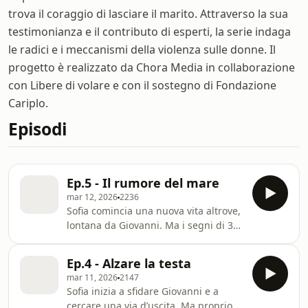
trova il coraggio di lasciare il marito. Attraverso la sua
testimonianza e il contributo di esperti, la serie indaga
le radici e i meccanismi della violenza sulle donne. Il
progetto è realizzato da Chora Media in collaborazione
con Libere di volare e con il sostegno di Fondazione
Cariplo.
Episodi
Ep.5 - Il rumore del mare
mar 12, 2026
2236
Sofia comincia una nuova vita altrove,
lontana da Giovanni. Ma i segni di 35
anni di violenze faticano a
cicatrizzarsi, e riabituarsi a essere
Ep.4 - Alzare la testa
libera non è facile. Anche perché il
mar 11, 2026
2147
prezzo da pagare è molto alto. In
Sofia inizia a sfidare Giovanni e a
questo episodio scopriamo le case
cercare una via d’uscita. Ma proprio