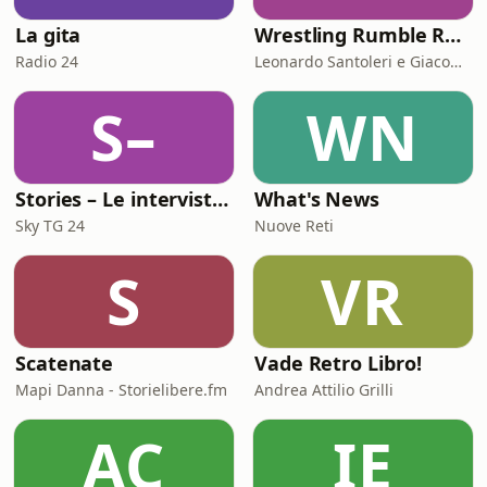
La gita
Wrestling Rumble Room Podcast
Radio 24
Leonardo Santoleri e Giacomo Toniaccini
S–
WN
Stories – Le interviste di Omar Schillaci
What's News
Sky TG 24
Nuove Reti
S
VR
Scatenate
Vade Retro Libro!
Mapi Danna - Storielibere.fm
Andrea Attilio Grilli
AC
IE