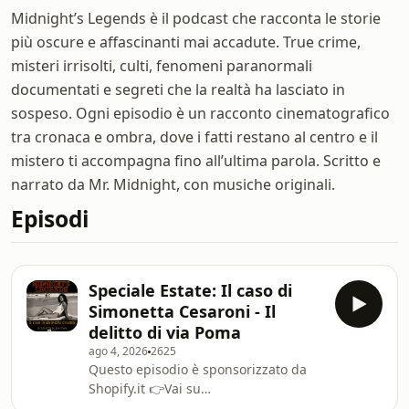
Midnight’s Legends è il podcast che racconta le storie
più oscure e affascinanti mai accadute. True crime,
misteri irrisolti, culti, fenomeni paranormali
documentati e segreti che la realtà ha lasciato in
sospeso. Ogni episodio è un racconto cinematografico
tra cronaca e ombra, dove i fatti restano al centro e il
mistero ti accompagna fino all’ultima parola. Scritto e
narrato da Mr. Midnight, con musiche originali.
Episodi
Speciale Estate: Il caso di
Simonetta Cesaroni - Il
delitto di via Poma
ago 4, 2026
2625
Questo episodio è sponsorizzato da
Shopify.it 👉Vai su
⁠⁠⁠⁠⁠⁠⁠⁠⁠⁠⁠⁠⁠⁠⁠⁠⁠⁠⁠⁠⁠⁠⁠⁠⁠⁠⁠⁠⁠⁠⁠⁠⁠⁠⁠⁠⁠⁠https://www.shopify.com/it⁠⁠⁠⁠⁠⁠⁠⁠⁠⁠⁠⁠⁠⁠⁠⁠⁠⁠⁠⁠⁠⁠⁠⁠⁠⁠⁠⁠⁠⁠⁠⁠⁠⁠⁠⁠⁠⁠ apri il tuo