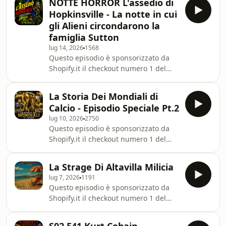
un incubo senza
NOTTE HORROR L'assedio di
anni dopo la caduta di Troia, Ulisse
Hopkinsville - La notte in cui
non è ancora tornato a Itaca. Mentre
gli Alieni circondarono la
Penelope continua a respingere i
famiglia Sutton
Proci e Telemaco parte alla ricerca del
lug 14, 2026
1568
padre, gli dèi decidono che è arrivato
Questo episodio è sponsorizzato da
il momento d
Shopify.it il checkout numero 1 del
pianeta. 👉Vai su
⁠⁠⁠⁠⁠⁠⁠⁠⁠⁠⁠⁠⁠⁠⁠⁠⁠⁠⁠⁠⁠⁠⁠⁠⁠⁠⁠⁠⁠⁠⁠⁠⁠⁠https://www.shopify.com/it⁠⁠⁠⁠⁠⁠⁠⁠⁠⁠⁠⁠⁠⁠⁠⁠⁠⁠⁠⁠⁠⁠⁠⁠⁠⁠⁠⁠⁠⁠⁠⁠⁠⁠ apri il tuo
La Storia Dei Mondiali di
shop e inizia a vendere oggi!
Calcio - Episodio Speciale Pt.2
Nell’agosto del 1955, una tranquilla
lug 10, 2026
2750
fattoria del Kentucky diventa il teatro
Questo episodio è sponsorizzato da
di uno degli incontri ravvicinati più
Shopify.it il checkout numero 1 del
inquietanti e discussi della storia. La
pianeta. 👉Vai su
famiglia Sutton ra
⁠⁠⁠⁠⁠⁠⁠⁠⁠⁠⁠⁠⁠⁠⁠⁠⁠⁠⁠⁠⁠⁠⁠⁠⁠⁠⁠⁠⁠⁠⁠⁠⁠https://www.shopify.com/it⁠⁠⁠⁠⁠⁠⁠⁠⁠⁠⁠⁠⁠⁠⁠⁠⁠⁠⁠⁠⁠⁠⁠⁠⁠⁠⁠⁠⁠⁠⁠⁠⁠ apri il tuo
La Strage Di Altavilla Milicia
shop e inizia a vendere oggi! Dal
lug 7, 2026
1191
debutto della nuova Coppa del
Questo episodio è sponsorizzato da
Mondo, scolpita dallo scultore italiano
Shopify.it il checkout numero 1 del
Silvio Gazzaniga, fino al Mondiale
pianeta. 👉Vai su
attualmente in corso, questo episodio
⁠⁠⁠⁠⁠⁠⁠⁠⁠⁠⁠⁠⁠⁠⁠⁠⁠⁠⁠⁠⁠⁠⁠⁠⁠⁠⁠⁠⁠⁠⁠⁠https://www.shopify.com/it⁠⁠⁠⁠⁠⁠⁠⁠⁠⁠⁠⁠⁠⁠⁠⁠⁠⁠⁠⁠⁠⁠⁠⁠⁠⁠⁠⁠⁠⁠⁠⁠ apri il tuo
ripercorre oltre cinquant'an