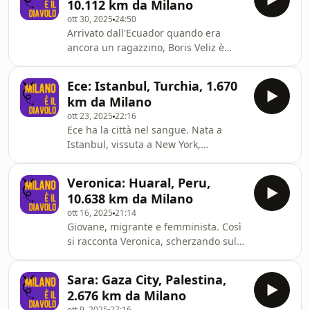
10.112 km da Milano
chi vede sempre il lato positivo della
ott 30, 2025
24:50
vita e la solitudine dello straniero in
Arrivato dall'Ecuador quando era
una grande città, così diversa
ancora un ragazzino, Boris Veliz è
culturalmente da quella d'origine. Un
cresciuto nel quartiere multiculturale
grazie speciale a Refugees Welcome
di via Padova, dove ha scoperto la
per avermi messo in contatto con Hab
Ece: Istanbul, Turchia, 1.670
street art. Oggi è un artista
km da Milano
riconosciuto a livello internazionale e
ott 23, 2025
22:16
con le sue opere promuove il dialogo
Ece ha la città nel sangue. Nata a
e l'integrazione. Il suo murale più
Istanbul, vissuta a New York,
famoso è il Dante Andino di via
approdata a Milano, il tranquillo
Padova 89.***“Milano è il diavolo”,
paesino di provincia l'ha provato e ha
vincitore del premio Il Pod 2024 come
Veronica: Huaral, Peru,
deciso che non fa per lei. A Milano, ha
miglior p
10.638 km da Milano
aperto un laboratorio di ceramica
ott 16, 2025
21:14
dove organizza corsi e aperitivi
Giovane, migrante e femminista. Così
creativi: si chiama Oda ed è un
si racconta Veronica, scherzando sul
contenitore di buonumore, proprio
fatto che "ce le ha tutte".Arrivata dal
come lei.***“Milano è il diavolo”,
Peru giovanissima, è mediatrice
vincitore del premio Il Pod 2024 come
Sara: Gaza City, Palestina,
culturale di professione e proprietaria
miglior podcast
2.676 km da Milano
di Sami Peruvian Coffee, un
ott 9, 2025
27:16