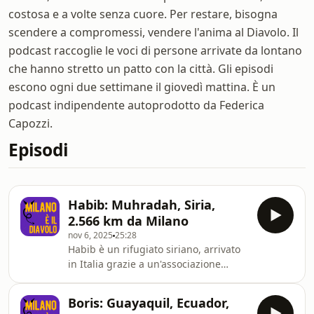
costosa e a volte senza cuore. Per restare, bisogna
scendere a compromessi, vendere l'anima al Diavolo. Il
podcast raccoglie le voci di persone arrivate da lontano
che hanno stretto un patto con la città. Gli episodi
escono ogni due settimane il giovedì mattina. È un
podcast indipendente autoprodotto da Federica
Capozzi.
Episodi
Habib: Muhradah, Siria,
2.566 km da Milano
nov 6, 2025
25:28
Habib è un rifugiato siriano, arrivato
in Italia grazie a un'associazione
religiosa e approdato a Milano dopo
qualche mese in Sicilia. Nel suo
Boris: Guayaquil, Ecuador,
racconto, si mescolano l'ottimismo di