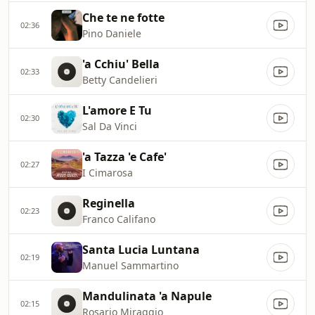
Che te ne fotte
02:36
Pino Daniele
'a Cchiu' Bella
02:33
Betty Candelieri
L'amore E Tu
02:30
Sal Da Vinci
'a Tazza 'e Cafe'
02:27
I Cimarosa
Reginella
02:23
Franco Califano
Santa Lucia Luntana
02:19
Manuel Sammartino
Mandulinata 'a Napule
02:15
Rosario Miraggio