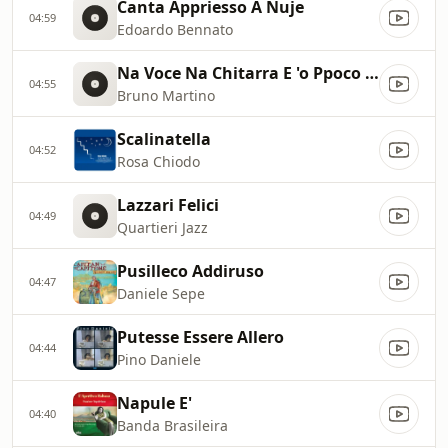
Canta Appriesso A Nuje
04:59
Edoardo Bennato
Na Voce Na Chitarra E 'o Ppoco 'e Luna
04:55
Bruno Martino
Scalinatella
04:52
Rosa Chiodo
Lazzari Felici
04:49
Quartieri Jazz
Pusilleco Addiruso
04:47
Daniele Sepe
Putesse Essere Allero
04:44
Pino Daniele
Napule E'
04:40
Banda Brasileira