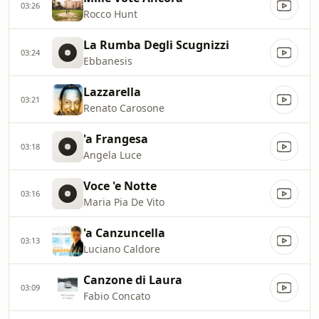
03:26
Rocco Hunt
La Rumba Degli Scugnizzi
03:24
Ebbanesis
Lazzarella
03:21
Renato Carosone
'a Frangesa
03:18
Angela Luce
Voce 'e Notte
03:16
Maria Pia De Vito
'a Canzuncella
03:13
Luciano Caldore
Canzone di Laura
03:09
Fabio Concato