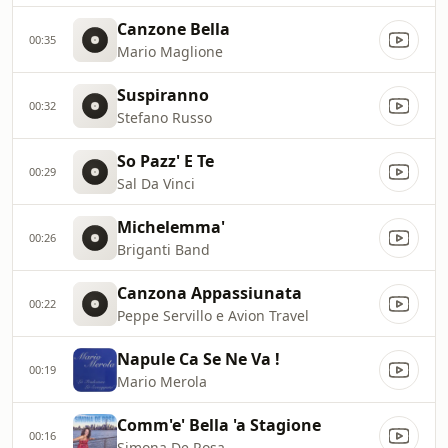
Canzone Bella
00:35
Mario Maglione
Suspiranno
00:32
Stefano Russo
So Pazz' E Te
00:29
Sal Da Vinci
Michelemma'
00:26
Briganti Band
Canzona Appassiunata
00:22
Peppe Servillo e Avion Travel
Napule Ca Se Ne Va !
00:19
Mario Merola
Comm'e' Bella 'a Stagione
00:16
Simona De Rosa