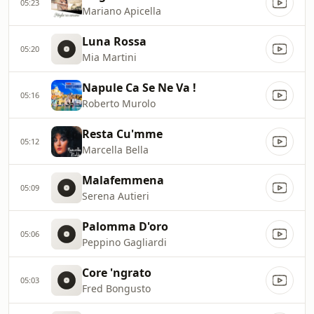
05:23
Mariano Apicella
Luna Rossa
05:20
Mia Martini
Napule Ca Se Ne Va !
05:16
Roberto Murolo
Resta Cu'mme
05:12
Marcella Bella
Malafemmena
05:09
Serena Autieri
Palomma D'oro
05:06
Peppino Gagliardi
Core 'ngrato
05:03
Fred Bongusto