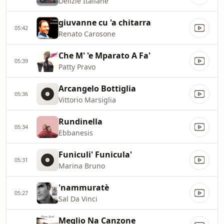
Delizie Italiane
giuvanne cu 'a chitarra
05:42
Renato Carosone
Che M' 'e Mparato A Fa'
05:39
Patty Pravo
Arcangelo Bottiglia
05:36
Vittorio Marsiglia
Rundinella
05:34
Ebbanesis
Funiculi' Funicula'
05:31
Marina Bruno
'nammuratè
05:27
Sal Da Vinci
Meglio Na Canzone