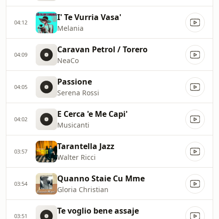
I' Te Vurria Vasa'
04:12
Melania
Caravan Petrol / Torero
04:09
NeaCo
Passione
04:05
Serena Rossi
E Cerca 'e Me Capi'
04:02
Musicanti
Tarantella Jazz
03:57
Walter Ricci
Quanno Staie Cu Mme
03:54
Gloria Christian
Te voglio bene assaje
03:51