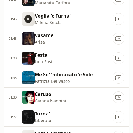
Marianita Carfora
Voglia 'e Turna'
01:45
Milena Setola
Vasame
01:43
Arisa
Festa
01:38
Lina Sastri
Me So' 'mbriacato 'e Sole
01:35
Patrizia Del Vasco
Caruso
01:30
Gianna Nannini
Turna'
01:27
Liberato