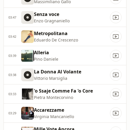
Massimiliano Gallo
Senza voce
03:47
Enzo Gragnaniello
Metropolitana
03:42
Eduardo De Crescenzo
Alleria
03:39
Pino Daniele
La Donna Al Volante
03:38
Vittorio Marsiglia
'o Ssaje Comme Fa 'o Core
03:33
Pietra Montecorvino
Accarezzame
03:29
Virginia Mancaniello
Mille Vote Ancora