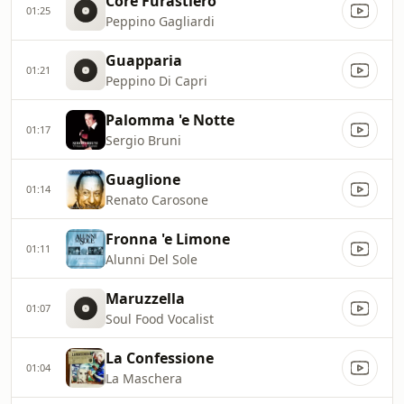
Core Furastiero
01:25
Peppino Gagliardi
Guapparia
01:21
Peppino Di Capri
Palomma 'e Notte
01:17
Sergio Bruni
Guaglione
01:14
Renato Carosone
Fronna 'e Limone
01:11
Alunni Del Sole
Maruzzella
01:07
Soul Food Vocalist
La Confessione
01:04
La Maschera