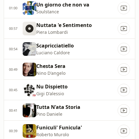
Un giorno che non va
01:00
Soulstance
Nuttata 'e Sentimento
00:57
Piera Lombardi
Scapricciatiello
00:54
Luciano Caldore
Chesta Sera
00:49
Nino D'angelo
Nu Dispietto
00:45
Gigi D'alessio
Tutta N'ata Storia
00:41
Pino Daniele
Funiculi' Funicula'
00:39
Roberto Murolo