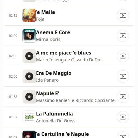
'a Malia
02:13
Foja
Anema E Core
02:09
Mirna Doris
A me me piace 'o blues
02:05
Mario Insenga e Osvaldo Di Dio
Era De Maggio
02:00
Ida Panaro
Napule E'
01:58
Massimo Ranieri e Riccardo Cocciante
La Palummella
01:52
Antonella De Grossi
'a Cartulina 'e Napule
01:49