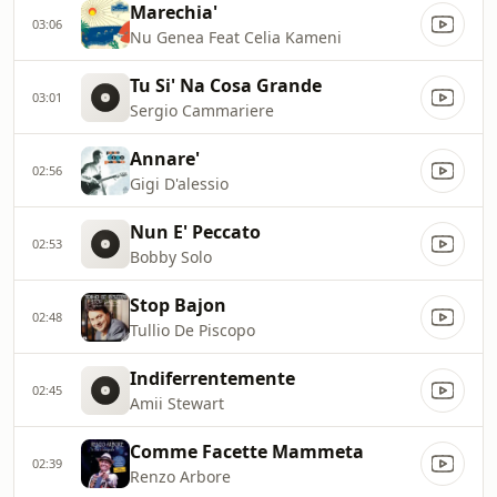
Marechia'
03:06
Nu Genea Feat Celia Kameni
Tu Si' Na Cosa Grande
03:01
Sergio Cammariere
Annare'
02:56
Gigi D'alessio
Nun E' Peccato
02:53
Bobby Solo
Stop Bajon
02:48
Tullio De Piscopo
Indiferrentemente
02:45
Amii Stewart
Comme Facette Mammeta
02:39
Renzo Arbore