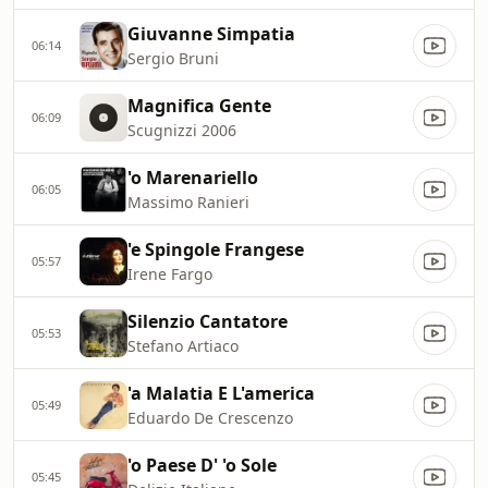
Giuvanne Simpatia
06:14
Sergio Bruni
Magnifica Gente
06:09
Scugnizzi 2006
'o Marenariello
06:05
Massimo Ranieri
'e Spingole Frangese
05:57
Irene Fargo
Silenzio Cantatore
05:53
Stefano Artiaco
'a Malatia E L'america
05:49
Eduardo De Crescenzo
'o Paese D' 'o Sole
05:45