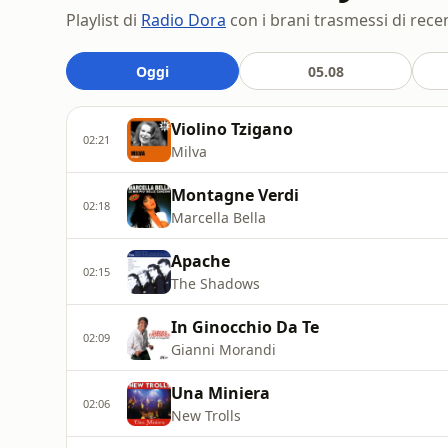
Playlist di
Radio Dora
con i brani trasmessi di recen
Oggi
05.08
Violino Tzigano
02:21
Milva
Montagne Verdi
02:18
Marcella Bella
Apache
02:15
The Shadows
In Ginocchio Da Te
02:09
Gianni Morandi
Una Miniera
02:06
New Trolls