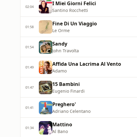
I Miei Giorni Felici
02:04
Santino Rocchetti
Fine Di Un Viaggio
01:58
Le Orme
Sandy
01:54
John Travolta
Affida Una Lacrima Al Vento
01:49
Adamo
15 Bambini
01:47
Eugenio Finardi
Preghero'
01:41
Adriano Celentano
Mattino
01:34
Al Bano