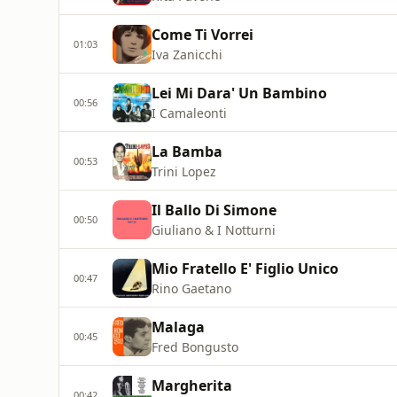
Come Ti Vorrei
01:03
Iva Zanicchi
Lei Mi Dara' Un Bambino
00:56
I Camaleonti
La Bamba
00:53
Trini Lopez
Il Ballo Di Simone
00:50
Giuliano & I Notturni
Mio Fratello E' Figlio Unico
00:47
Rino Gaetano
Malaga
00:45
Fred Bongusto
Margherita
00:42