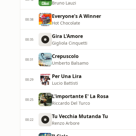
Bruno Lauzi
Everyone's A Winner
00:38
Hot Chocolate
Gira L'Amore
00:35
Gigliola Cinquetti
Crepuscolo
00:31
Umberto Balsamo
Per Una Lira
00:29
Lucio Battisti
L'importante E' La Rosa
00:25
Riccardo Del Turco
Tu Vecchia Mutanda Tu
00:22
Renzo Arbore