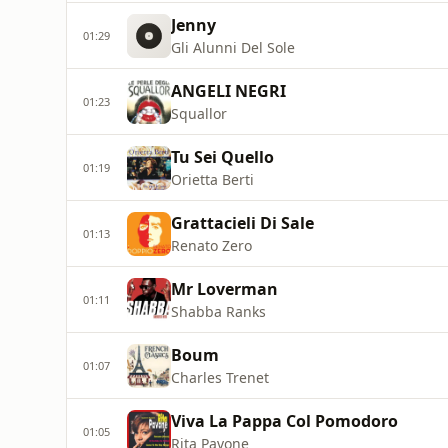
Jenny
01:29
Gli Alunni Del Sole
ANGELI NEGRI
01:23
Squallor
Tu Sei Quello
01:19
Orietta Berti
Grattacieli Di Sale
01:13
Renato Zero
Mr Loverman
01:11
Shabba Ranks
Boum
01:07
Charles Trenet
Viva La Pappa Col Pomodoro
01:05
Rita Pavone