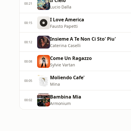
Il Cielo
00:21
Lucio Dalla
I Love America
00:15
Fausto Papetti
Insieme A Te Non Ci Sto' Piu'
00:12
Caterina Caselli
Come Un Ragazzo
00:08
Sylvie Vartan
Moliendo Cafe'
00:05
Mina
Bambina Mia
00:02
Armonium