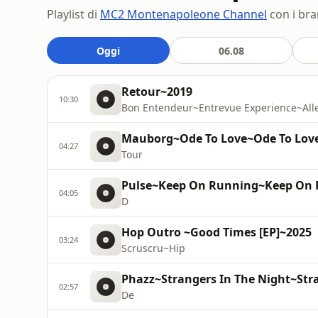
Playlist di
MC2 Montenapoleone Channel
con i bra
Oggi
06.08
Retour~2019
10:30
Bon Entendeur~Entrevue Experience~All
Mauborg~Ode To Love~Ode To Lov
04:27
Tour
Pulse~Keep On Running~Keep On R
04:05
D
Hop Outro ~Good Times [EP]~2025
03:24
Scruscru~Hip
Phazz~Strangers In The Night~Str
02:57
De