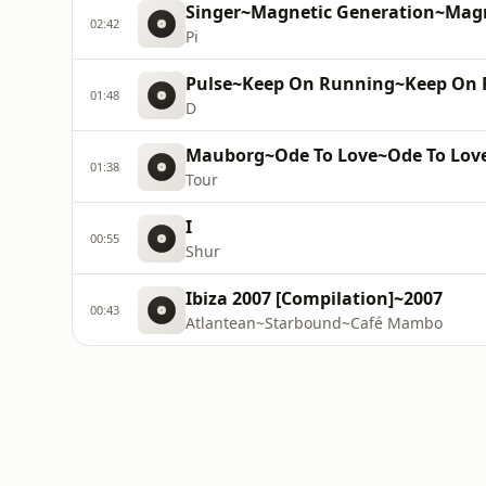
Singer~Magnetic Generation~Magne
02:42
Pi
Pulse~Keep On Running~Keep On R
01:48
D
Mauborg~Ode To Love~Ode To Lov
01:38
Tour
I
00:55
Shur
Ibiza 2007 [Compilation]~2007
00:43
Atlantean~Starbound~Café Mambo