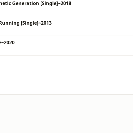
tic Generation [Single]~2018
unning [Single]~2013
e~2020