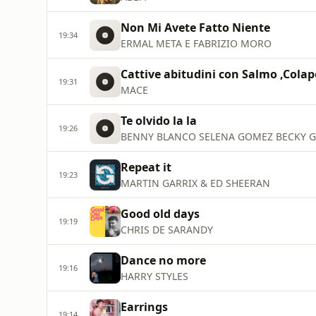
Non Mi Avete Fatto Niente
19:34
ERMAL META E FABRIZIO MORO
Cattive abitudini con Salmo ,Colap
19:31
MACE
Te olvido la la
19:26
BENNY BLANCO SELENA GOMEZ BECKY G
Repeat it
19:23
MARTIN GARRIX & ED SHEERAN
Good old days
19:19
CHRIS DE SARANDY
Dance no more
19:16
HARRY STYLES
Earrings
19:14