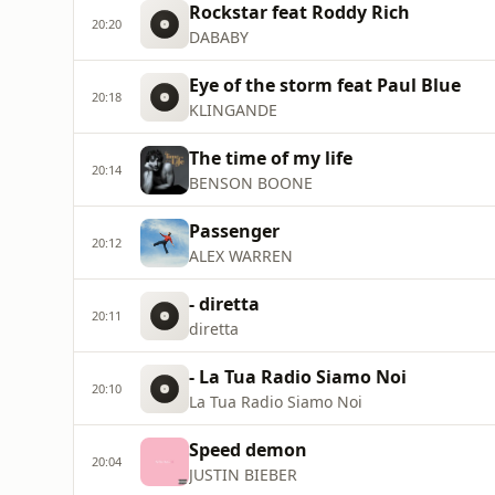
Rockstar feat Roddy Rich
20:20
DABABY
Eye of the storm feat Paul Blue
20:18
KLINGANDE
The time of my life
20:14
BENSON BOONE
Passenger
20:12
ALEX WARREN
- diretta
20:11
diretta
- La Tua Radio Siamo Noi
20:10
La Tua Radio Siamo Noi
Speed demon
20:04
JUSTIN BIEBER