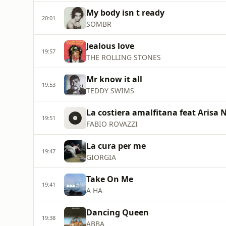
My body isn t ready
20:01
SOMBR
Jealous love
19:57
THE ROLLING STONES
Mr know it all
19:53
TEDDY SWIMS
La costiera amalfitana feat Arisa 
19:51
FABIO ROVAZZI
La cura per me
19:47
GIORGIA
Take On Me
19:41
A HA
Dancing Queen
19:38
ABBA