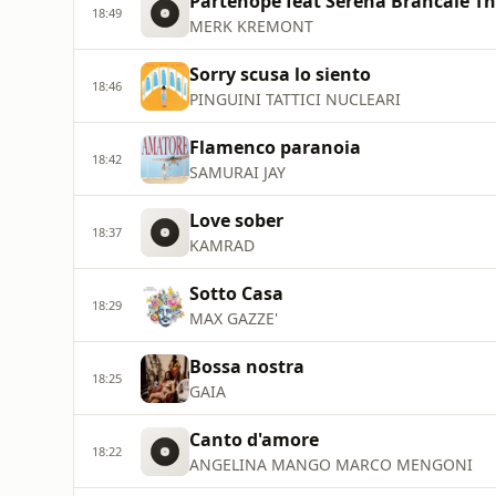
Partenope feat Serena Brancale Th
18:49
MERK KREMONT
Sorry scusa lo siento
18:46
PINGUINI TATTICI NUCLEARI
Flamenco paranoia
18:42
SAMURAI JAY
Love sober
18:37
KAMRAD
Sotto Casa
18:29
MAX GAZZE'
Bossa nostra
18:25
GAIA
Canto d'amore
18:22
ANGELINA MANGO MARCO MENGONI