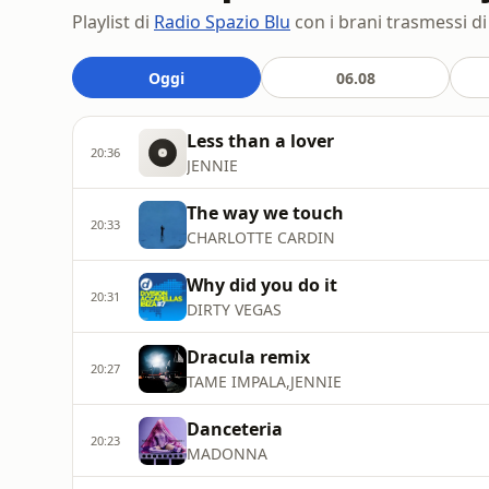
Playlist di
Radio Spazio Blu
con i brani trasmessi di 
Oggi
06.08
Less than a lover
20:36
JENNIE
The way we touch
20:33
CHARLOTTE CARDIN
Why did you do it
20:31
DIRTY VEGAS
Dracula remix
20:27
TAME IMPALA,JENNIE
Danceteria
20:23
MADONNA