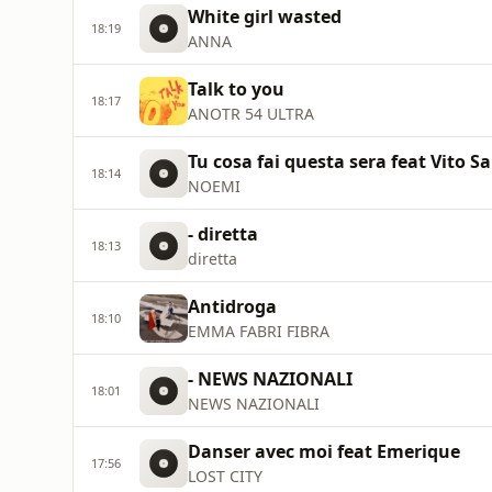
White girl wasted
18:19
ANNA
Talk to you
18:17
ANOTR 54 ULTRA
Tu cosa fai questa sera feat Vito 
18:14
NOEMI
- diretta
18:13
diretta
Antidroga
18:10
EMMA FABRI FIBRA
- NEWS NAZIONALI
18:01
NEWS NAZIONALI
Danser avec moi feat Emerique
17:56
LOST CITY