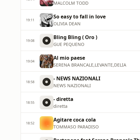
MALCOLM TODD
So easy to fall in love
19:11
OLIVIA DEAN
Bling Bling ( Oro )
19:08
GUE PEQUENO
Al mio paese
19:04
SERENA BRANCALE,LEVANTE,DELIA
- NEWS NAZIONALI
18:58
NEWS NAZIONALI
- diretta
18:55
diretta
Agitare coca cola
18:52
TOMMASO PARADISO